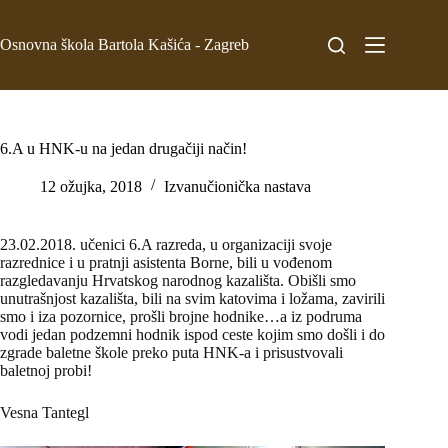
Osnovna škola Bartola Kašića - Zagreb
6.A u HNK-u na jedan drugačiji način!
12 ožujka, 2018
Izvanučionička nastava
23.02.2018. učenici 6.A razreda, u organizaciji svoje
razrednice i u pratnji asistenta Borne, bili u vođenom
razgledavanju Hrvatskog narodnog kazališta. Obišli smo
unutrašnjost kazališta, bili na svim katovima i ložama, zavirili
smo i iza pozornice, prošli brojne hodnike…a iz podruma
vodi jedan podzemni hodnik ispod ceste kojim smo došli i do
zgrade baletne škole preko puta HNK-a i prisustvovali
baletnoj probi!
Vesna Tantegl