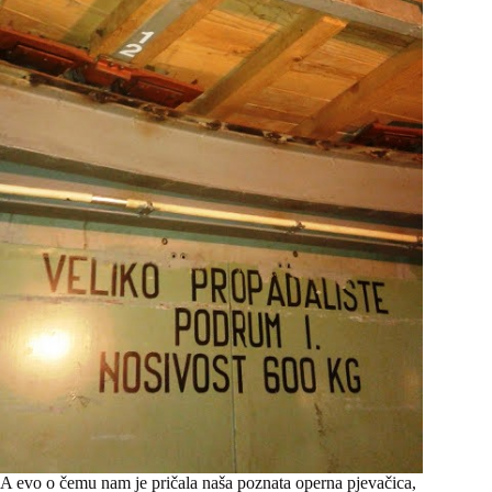
A evo o čemu nam je pričala naša poznata operna pjevačica,