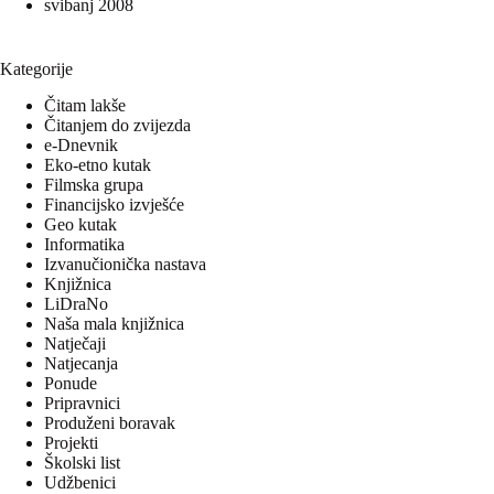
svibanj 2008
Kategorije
Čitam lakše
Čitanjem do zvijezda
e-Dnevnik
Eko-etno kutak
Filmska grupa
Financijsko izvješće
Geo kutak
Informatika
Izvanučionička nastava
Knjižnica
LiDraNo
Naša mala knjižnica
Natječaji
Natjecanja
Ponude
Pripravnici
Produženi boravak
Projekti
Školski list
Udžbenici