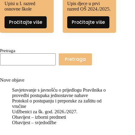
Upisi u I. razred
Upis djece u prvi
osnovne škole
razred OŠ 2024./2025.
Pročitajte više
Pročitajte više
Pretraga
Pretraga
Nove objave
Savjetovanje s javnošću o prijedlogu Pravilnika o
provedbi postupaka jednostavne nabave
Protokol o postupanju i preporuke za zaštitu od
vrućine
Udžbenici za šk. god. 2026./2027.
Obavijest – izborni predmeti
Obavijest – svjedodžbe