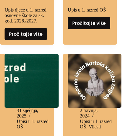
Upis djece u 1. razred
Upis u 1. razred OŠ
osnovne škole za šk.
god. 2026./2027.
Pročitajte više
Pročitajte više
31 siječnja,
2 travnja,
2025
2024
Upisi u 1. razred
Upisi u 1. razred
OŠ
OŠ
,
Vijesti