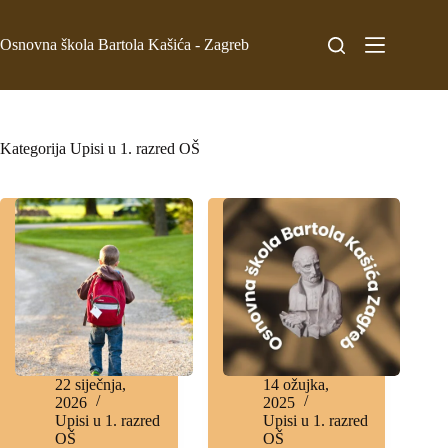
Osnovna škola Bartola Kašića - Zagreb
Kategorija
Upisi u 1. razred OŠ
22 siječnja,
14 ožujka,
2026
2025
Upisi u 1. razred
Upisi u 1. razred
OŠ
OŠ