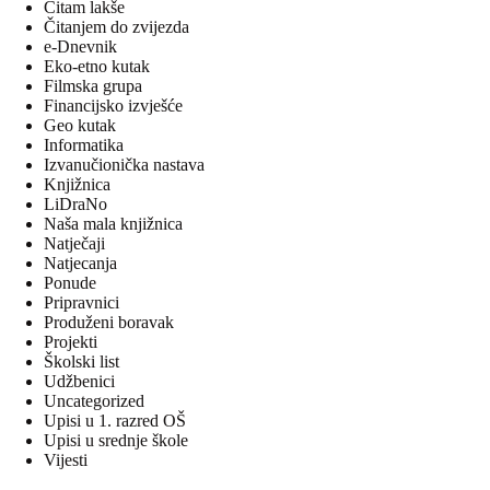
Čitam lakše
Čitanjem do zvijezda
e-Dnevnik
Eko-etno kutak
Filmska grupa
Financijsko izvješće
Geo kutak
Informatika
Izvanučionička nastava
Knjižnica
LiDraNo
Naša mala knjižnica
Natječaji
Natjecanja
Ponude
Pripravnici
Produženi boravak
Projekti
Školski list
Udžbenici
Uncategorized
Upisi u 1. razred OŠ
Upisi u srednje škole
Vijesti