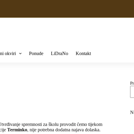
ni okviri
Ponude
LiDraNo
Kontakt
Pr
N
Utvrđivanje spremnosti za školu provodit ćemo tijekom
cije
Terminko
, nije potrebna dodatna najava dolaska.