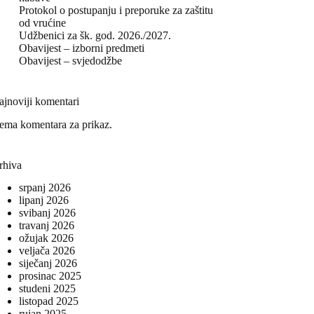
Protokol o postupanju i preporuke za zaštitu
od vrućine
Udžbenici za šk. god. 2026./2027.
Obavijest – izborni predmeti
Obavijest – svjedodžbe
ajnoviji komentari
ema komentara za prikaz.
rhiva
srpanj 2026
lipanj 2026
svibanj 2026
travanj 2026
ožujak 2026
veljača 2026
siječanj 2026
prosinac 2025
studeni 2025
listopad 2025
rujan 2025