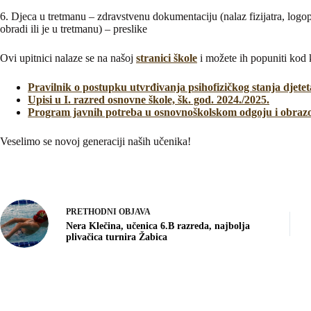
6. Djeca u tretmanu – zdravstvenu dokumentaciju (nalaz fizijatra, logop
obradi ili je u tretmanu) – preslike
Ovi upitnici nalaze se na našoj
stranici škole
i možete ih popuniti kod ku
Pravilnik o postupku utvrđivanja psihofizičkog stanja djetet
Upisi u I. razred osnovne škole, šk. god. 2024./2025.
Program javnih potreba u osnovnoškolskom odgoju i obraz
Veselimo se novoj generaciji naših učenika!
PRETHODNI
OBJAVA
Nera Klečina, učenica 6.B razreda, najbolja
plivačica turnira Žabica