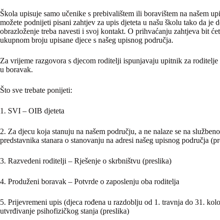
Škola upisuje samo učenike s prebivalištem ili boravištem na našem upi
možete podnijeti pisani zahtjev za upis djeteta u našu školu tako da je 
obrazloženje treba navesti i svoj kontakt. O prihvaćanju zahtjeva bit će
ukupnom broju upisane djece s našeg upisnog područja.
Za vrijeme razgovora s djecom roditelji ispunjavaju upitnik za roditelj
u boravak.
Što sve trebate ponijeti:
1. SVI – OIB djeteta
2. Za djecu koja stanuju na našem području, a ne nalaze se na službeno
predstavnika stanara o stanovanju na adresi našeg upisnog područja (pr
3. Razvedeni roditelji – Rješenje o skrbništvu (preslika)
4. Produženi boravak – Potvrde o zaposlenju oba roditelja
5. Prijevremeni upis (djeca rođena u razdoblju od 1. travnja do 31. ko
utvrđivanje psihofizičkog stanja (preslika)