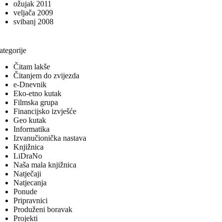
ožujak 2011
veljača 2009
svibanj 2008
ategorije
Čitam lakše
Čitanjem do zvijezda
e-Dnevnik
Eko-etno kutak
Filmska grupa
Financijsko izvješće
Geo kutak
Informatika
Izvanučionička nastava
Knjižnica
LiDraNo
Naša mala knjižnica
Natječaji
Natjecanja
Ponude
Pripravnici
Produženi boravak
Projekti