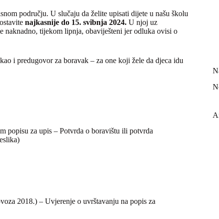
snom području. U slučaju da želite upisati dijete u našu školu
dostavite
najkasnije do 15. svibnja 2024.
U njoj uz
te naknadno, tijekom lipnja, obaviješteni jer odluka ovisi o
e kao i predugovor za boravak – za one koji žele da djeca idu
N
N
A
m popisu za upis – Potvrda o boravištu ili potvrda
eslika)
lovoza 2018.) – Uvjerenje o uvrštavanju na popis za