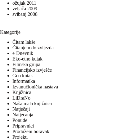
ožujak 2011
veljača 2009
svibanj 2008
Kategorije
Čitam lakše
Čitanjem do zvijezda
e-Dnevnik
Eko-etno kutak
Filmska grupa
Financijsko izvješće
Geo kutak
Informatika
Izvanučionička nastava
Knjižnica
LiDraNo
Naša mala knjižnica
Natječaji
Natjecanja
Ponude
Pripravnici
Produženi boravak
Projekti