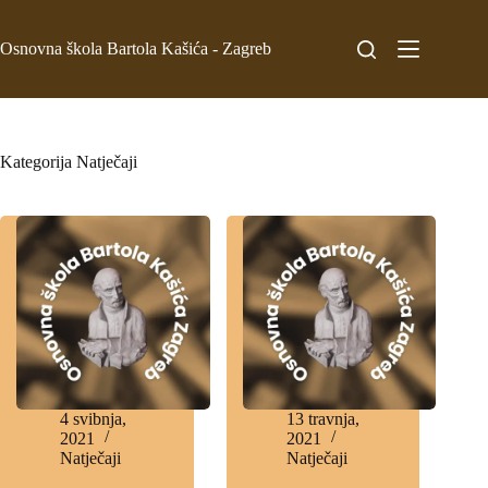
Osnovna škola Bartola Kašića - Zagreb
Kategorija
Natječaji
4 svibnja,
13 travnja,
2021
2021
Natječaji
Natječaji