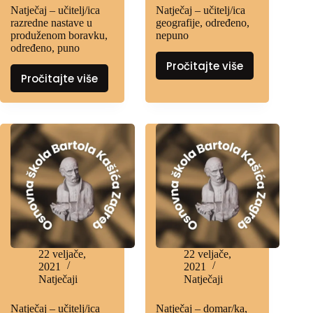
Natječaj – učitelj/ica
Natječaj – učitelj/ica
razredne nastave u
geografije, određeno,
produženom boravku,
nepuno
određeno, puno
Pročitajte više
Pročitajte više
22 veljače,
22 veljače,
2021
2021
Natječaji
Natječaji
Natječaj – učitelj/ica
Natječaj – domar/ka,