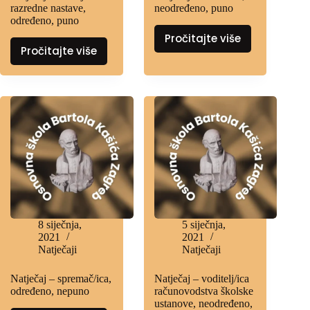
razredne nastave,
neodređeno, puno
određeno, puno
Pročitajte više
Pročitajte više
8 siječnja,
5 siječnja,
2021
2021
Natječaji
Natječaji
Natječaj – spremač/ica,
Natječaj – voditelj/ica
određeno, nepuno
računovodstva školske
ustanove, neodređeno,