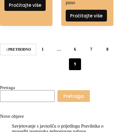
puno
Pročitajte više
Pročitajte više
1
…
6
7
8
PRETHODNO
9
Pretraga
Pretraga
Nove objave
Savjetovanje s javnošću o prijedlogu Pravilnika o
provedbi postupaka jednostavne nabave