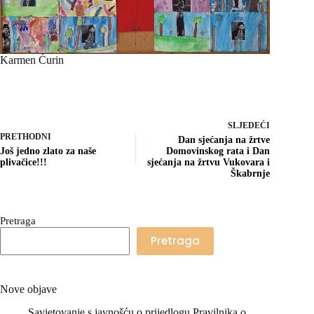
Karmen Ćurin
SLJEDEĆI
PRETHODNI
Dan sjećanja na žrtve
Još jedno zlato za naše
Domovinskog rata i Dan
plivačice!!!
sjećanja na žrtvu Vukovara i
Škabrnje
Pretraga
Pretraga
Nove objave
Savjetovanje s javnošću o prijedlogu Pravilnika o