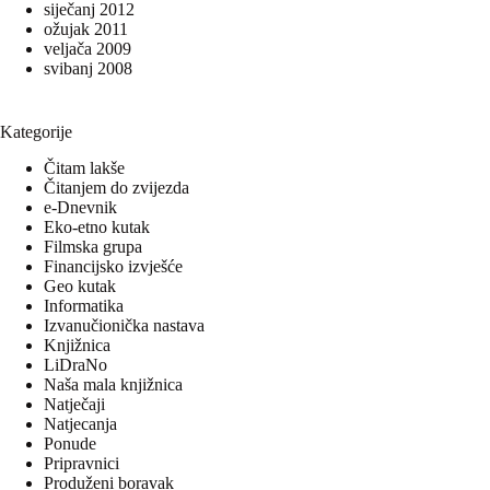
siječanj 2012
ožujak 2011
veljača 2009
svibanj 2008
Kategorije
Čitam lakše
Čitanjem do zvijezda
e-Dnevnik
Eko-etno kutak
Filmska grupa
Financijsko izvješće
Geo kutak
Informatika
Izvanučionička nastava
Knjižnica
LiDraNo
Naša mala knjižnica
Natječaji
Natjecanja
Ponude
Pripravnici
Produženi boravak