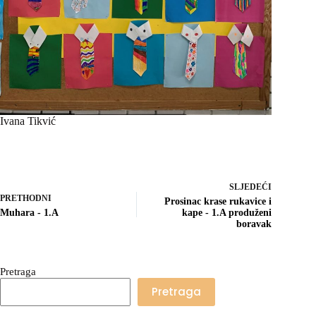
Ivana Tikvić
SLJEDEĆI
PRETHODNI
Prosinac krase rukavice i
Muhara - 1.A
kape - 1.A produženi
boravak
Pretraga
Pretraga