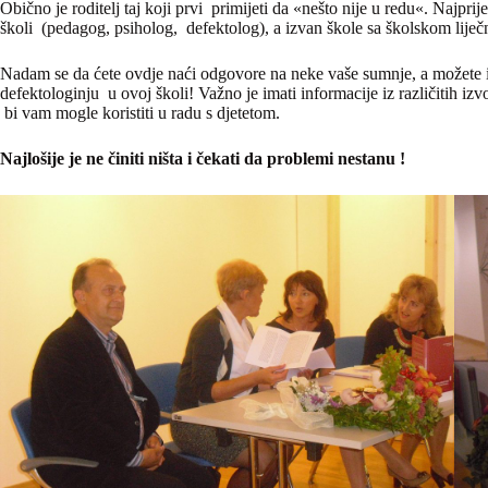
Obično je roditelj taj koji prvi primijeti da «nešto nije u redu«. Najpr
školi (pedagog, psiholog, defektolog), a izvan škole sa školskom liječ
Nadam se da ćete ovdje naći odgovore na neke vaše sumnje, a možete 
defektologinju u ovoj školi! Važno je imati informacije iz različitih izvo
bi vam mogle koristiti u radu s djetetom.
Najlošije je ne činiti ništa i čekati da problemi nestanu !