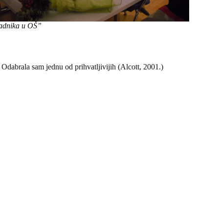
radnika u OŠ”
. Odabrala sam jednu od prihvatljivijih (Alcott, 2001.)