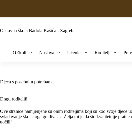
Osnovna škola Bartola Kašića - Zagreb
O školi
Nastava
Učenici
Roditelji
Prav
Djeca s posebnim potrebama
Dragi roditelji!
Ove stranice namijenjene su onim roditeljima koji su kod svoje djece 
svladavanje školskoga gradiva… Želja mi je da što kvalitetnije pratite 
uočili!