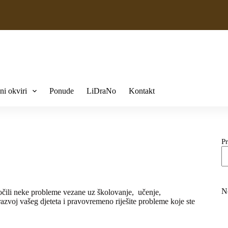
ni okviri
Ponude
LiDraNo
Kontakt
Pr
N
uočili neke probleme vezane uz školovanje, učenje,
razvoj vašeg djeteta i pravovremeno riješite probleme koje ste