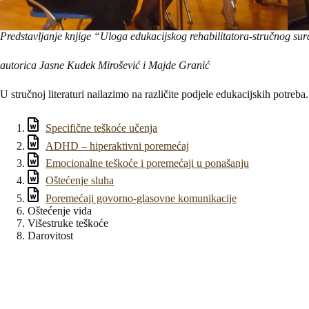
Predstavljanje knjige “Uloga edukacijskog rehabilitatora-stručnog su
autorica Jasne Kudek Mirošević i Majde Granić
U stručnoj literaturi nailazimo na različite podjele edukacijskih potreba
Specifične teškoće učenja
ADHD – hiperaktivni poremećaj
Emocionalne teškoće i poremećaji u ponašanju
Oštećenje sluha
Poremećaji govorno-glasovne komunikacije
Oštećenje vida
Višestruke teškoće
Darovitost