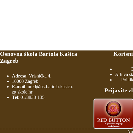
Osnovna škola Bartola Kašića
Korisni
Zagreb
Arhiva st
Adresa
: Vrisnička 4,
Politi
10000 Zagreb
E-mail
:
ured@os-bartola-kasica-
Prijavite z
zg.skole.hr
Tel
:
01/3833-135
Au