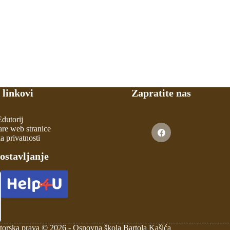
 linkovi
Zapratite nas
Edutorij
are web stranice
ka privatnosti
lostavljanje
torska prava © 2026 -
Osnovna škola Bartola Kašića