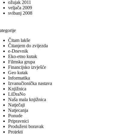
ožujak 2011
veljača 2009
svibanj 2008
ategorije
Čitam lakše
Čitanjem do zvijezda
e-Dnevnik
Eko-etno kutak
Filmska grupa
Financijsko izvješće
Geo kutak
Informatika
Izvanučionička nastava
Knjižnica
LiDraNo
Naša mala knjižnica
Natječaji
Natjecanja
Ponude
Pripravnici
Produženi boravak
Projekti