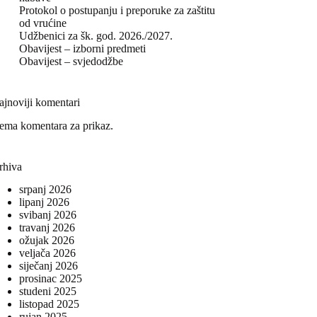
Protokol o postupanju i preporuke za zaštitu
od vrućine
Udžbenici za šk. god. 2026./2027.
Obavijest – izborni predmeti
Obavijest – svjedodžbe
ajnoviji komentari
ema komentara za prikaz.
rhiva
srpanj 2026
lipanj 2026
svibanj 2026
travanj 2026
ožujak 2026
veljača 2026
siječanj 2026
prosinac 2025
studeni 2025
listopad 2025
rujan 2025