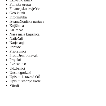
Eko-etno kutak
Filmska grupa
Financijsko izvješće
Geo kutak
Informatika
Izvanučionička nastava
Knjižnica
LiDraNo
Naša mala knjižnica
Natječaji
Natjecanja
Ponude
Pripravnici
Produženi boravak
Projekti
Školski list
Udžbenici
Uncategorized
Upisi u 1. razred OŠ
Upisi u srednje škole
Vijesti