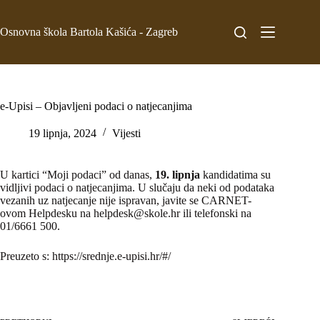
Osnovna škola Bartola Kašića - Zagreb
e-Upisi – Objavljeni podaci o natjecanjima
19 lipnja, 2024
Vijesti
U kartici “Moji podaci” od danas,
19. lipnja
kandidatima su
vidljivi podaci o natjecanjima. U slučaju da neki od podataka
vezanih uz natjecanje nije ispravan, javite se CARNET-
ovom Helpdesku na helpdesk@skole.hr ili telefonski na
01/6661 500.
Preuzeto s: https://srednje.e-upisi.hr/#/