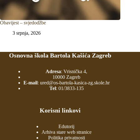
Obavijest – svjedodžbe
3 srpnja, 2026
Osnovna škola Bartola Kašića Zagreb
Adresa
: Vrisnička 4,
10000 Zagreb
E-mail
:
ured@os-bartola-kasica-zg.skole.hr
Tel
:
01/3833-135
Korisni linkovi
Edutorij
Arhiva stare web stranice
Politika privatnosti