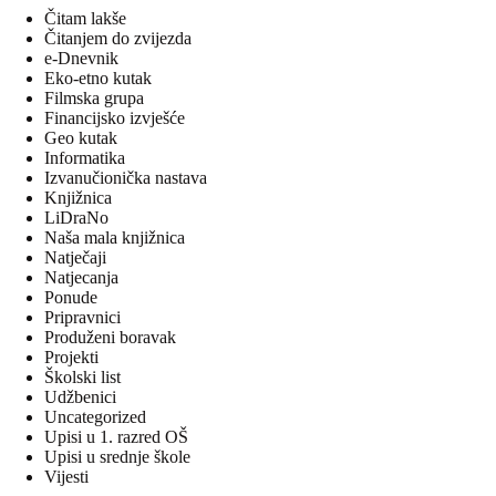
Čitam lakše
Čitanjem do zvijezda
e-Dnevnik
Eko-etno kutak
Filmska grupa
Financijsko izvješće
Geo kutak
Informatika
Izvanučionička nastava
Knjižnica
LiDraNo
Naša mala knjižnica
Natječaji
Natjecanja
Ponude
Pripravnici
Produženi boravak
Projekti
Školski list
Udžbenici
Uncategorized
Upisi u 1. razred OŠ
Upisi u srednje škole
Vijesti