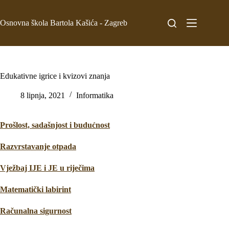
Osnovna škola Bartola Kašića - Zagreb
Edukativne igrice i kvizovi znanja
8 lipnja, 2021
Informatika
Prošlost, sadašnjost i budućnost
Razvrstavanje otpada
Vježbaj IJE i JE u riječima
Matematički labirint
Računalna sigurnost