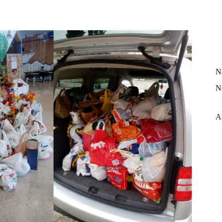
N
N
A