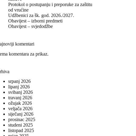
Protokol o postupanju i preporuke za zaštitu
od vrućine
Udžbenici za šk. god. 2026./2027.
Obavijest – izborni predmeti
Obavijest – svjedodžbe
ajnoviji komentari
ema komentara za prikaz.
rhiva
srpanj 2026
lipanj 2026
svibanj 2026
travanj 2026
ožujak 2026
veljača 2026
siječanj 2026
prosinac 2025
studeni 2025
listopad 2025
rujan 2025