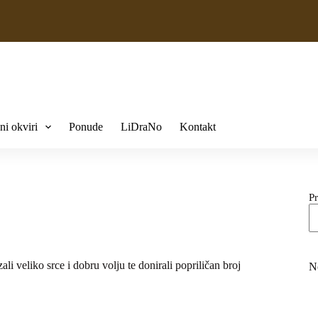
ni okviri
Ponude
LiDraNo
Kontakt
Pr
li veliko srce i dobru volju te donirali popriličan broj
N