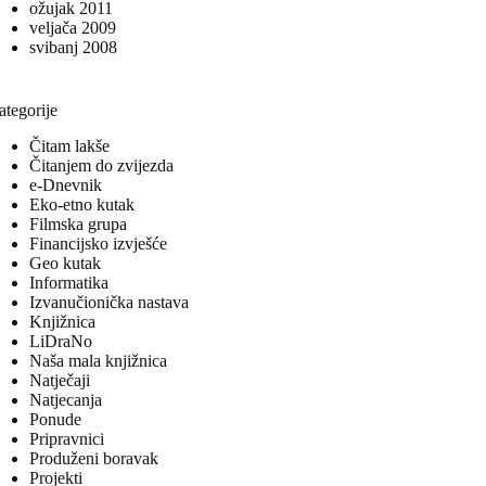
ožujak 2011
veljača 2009
svibanj 2008
ategorije
Čitam lakše
Čitanjem do zvijezda
e-Dnevnik
Eko-etno kutak
Filmska grupa
Financijsko izvješće
Geo kutak
Informatika
Izvanučionička nastava
Knjižnica
LiDraNo
Naša mala knjižnica
Natječaji
Natjecanja
Ponude
Pripravnici
Produženi boravak
Projekti