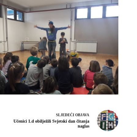
SLJEDEĆI
OBJAVA
Učenici 1.d obilježili Svjetski dan čitanja
naglas