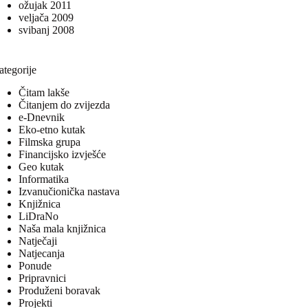
ožujak 2011
veljača 2009
svibanj 2008
ategorije
Čitam lakše
Čitanjem do zvijezda
e-Dnevnik
Eko-etno kutak
Filmska grupa
Financijsko izvješće
Geo kutak
Informatika
Izvanučionička nastava
Knjižnica
LiDraNo
Naša mala knjižnica
Natječaji
Natjecanja
Ponude
Pripravnici
Produženi boravak
Projekti