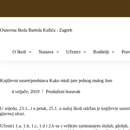
Osnovna škola Bartola Kašića - Zagreb
O školi
Nastava
Učenici
Roditelji
Prav
Književni susret/predstava Kako misli jure jednog malog Jure
4 veljače, 2019
Produženi boravak
U srijedu, 23.1., i u petak, 25.1. u našoj školi održan je književni su
glavnoj ulozi.
Učenici 1.a, 1.b, 1.c, 1.d i 2.b su s velikim zanimanjem slušali, gledali,