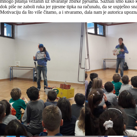
mnogo pitanja vezanih uz stvaranje zbirke pjesama. Saznali smo kako k
dok piše ne zaboli ruka jer pjesme tipka na računalu, da se uspješno snal
Motivaciju da što više čitamo, a i stvaramo, dala nam je autorica upoz