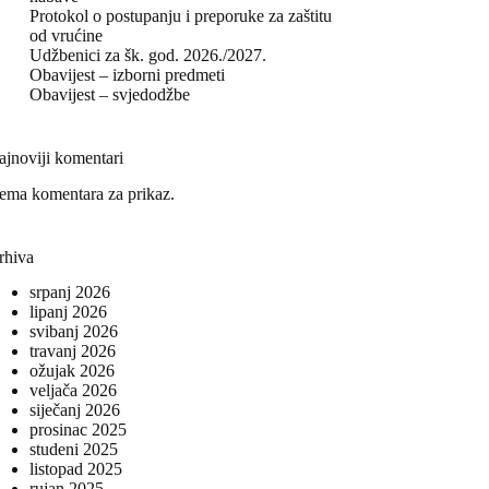
Protokol o postupanju i preporuke za zaštitu
od vrućine
Udžbenici za šk. god. 2026./2027.
Obavijest – izborni predmeti
Obavijest – svjedodžbe
ajnoviji komentari
ema komentara za prikaz.
rhiva
srpanj 2026
lipanj 2026
svibanj 2026
travanj 2026
ožujak 2026
veljača 2026
siječanj 2026
prosinac 2025
studeni 2025
listopad 2025
rujan 2025