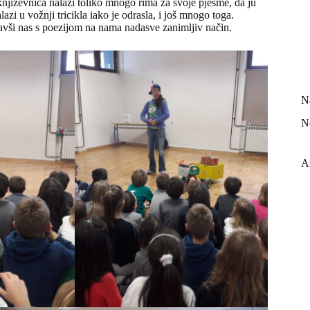
njiževnica nalazi toliko mnogo rima za svoje pjesme, da ju
azi u vožnji tricikla iako je odrasla, i još mnogo toga.
navši nas s poezijom na nama nadasve zanimljiv način.
N
N
A