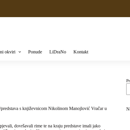
ni okviri
Ponude
LiDraNo
Kontakt
Pr
sret/predstava s književnicom Nikolinom Manojlović Vračar u
N
 pjevali, dovršavali rime te na kraju predstave imali jako