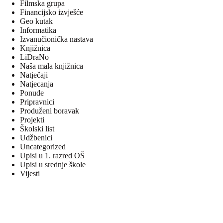
Filmska grupa
Financijsko izvješće
Geo kutak
Informatika
Izvanučionička nastava
Knjižnica
LiDraNo
Naša mala knjižnica
Natječaji
Natjecanja
Ponude
Pripravnici
Produženi boravak
Projekti
Školski list
Udžbenici
Uncategorized
Upisi u 1. razred OŠ
Upisi u srednje škole
Vijesti