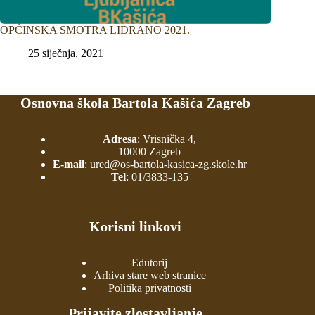
OPĆINSKA SMOTRA LIDRANO 2021.
25 siječnja, 2021
Osnovna škola Bartola Kašića Zagreb
Adresa
: Vrisnička 4,
10000 Zagreb
E-mail
:
ured@os-bartola-kasica-zg.skole.hr
Tel
:
01/3833-135
Korisni linkovi
Edutorij
Arhiva stare web stranice
Politika privatnosti
Prijavite zlostavljanje