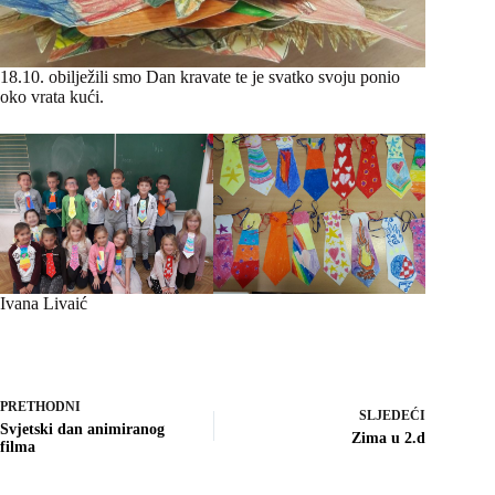
18.10. obilježili smo Dan kravate te je svatko svoju ponio
oko vrata kući.
Ivana Livaić
PRETHODNI
SLJEDEĆI
Svjetski dan animiranog
Zima u 2.d
filma