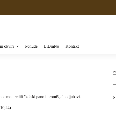
ni okviri
Ponude
LiDraNo
Kontakt
Pr
smo uredili školski pano i promišljali o ljubavi.
N
 10,24)