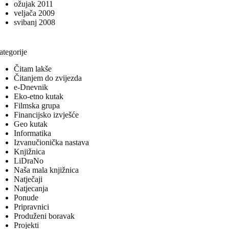
ožujak 2011
veljača 2009
svibanj 2008
ategorije
Čitam lakše
Čitanjem do zvijezda
e-Dnevnik
Eko-etno kutak
Filmska grupa
Financijsko izvješće
Geo kutak
Informatika
Izvanučionička nastava
Knjižnica
LiDraNo
Naša mala knjižnica
Natječaji
Natjecanja
Ponude
Pripravnici
Produženi boravak
Projekti