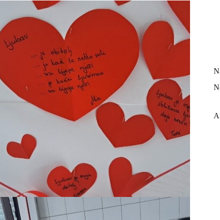
N
N
A