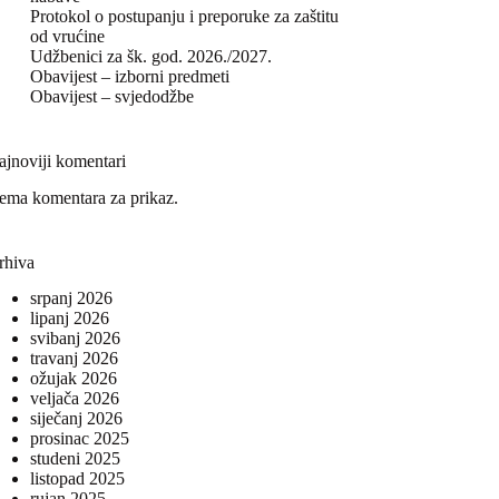
Protokol o postupanju i preporuke za zaštitu
od vrućine
Udžbenici za šk. god. 2026./2027.
Obavijest – izborni predmeti
Obavijest – svjedodžbe
ajnoviji komentari
ema komentara za prikaz.
rhiva
srpanj 2026
lipanj 2026
svibanj 2026
travanj 2026
ožujak 2026
veljača 2026
siječanj 2026
prosinac 2025
studeni 2025
listopad 2025
rujan 2025