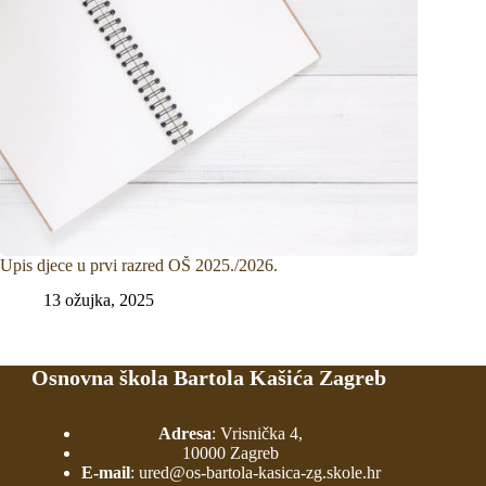
Upis djece u prvi razred OŠ 2025./2026.
13 ožujka, 2025
Osnovna škola Bartola Kašića Zagreb
Adresa
: Vrisnička 4,
10000 Zagreb
E-mail
:
ured@os-bartola-kasica-zg.skole.hr