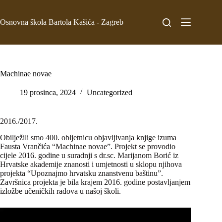
Osnovna škola Bartola Kašića - Zagreb
Machinae novae
19 prosinca, 2024
Uncategorized
2016./2017.
Obilježili smo 400. obljetnicu objavljivanja knjige izuma
Fausta Vrančića “Machinae novae”. Projekt se provodio
cijele 2016. godine u suradnji s dr.sc. Marijanom Borić iz
Hrvatske akademije znanosti i umjetnosti u sklopu njihova
projekta “Upoznajmo hrvatsku znanstvenu baštinu”.
Završnica projekta je bila krajem 2016. godine postavljanjem
izložbe učeničkih radova u našoj školi.