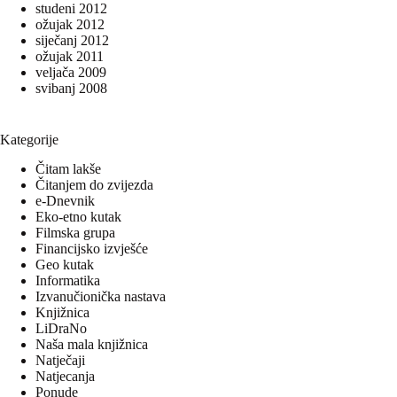
studeni 2012
ožujak 2012
siječanj 2012
ožujak 2011
veljača 2009
svibanj 2008
Kategorije
Čitam lakše
Čitanjem do zvijezda
e-Dnevnik
Eko-etno kutak
Filmska grupa
Financijsko izvješće
Geo kutak
Informatika
Izvanučionička nastava
Knjižnica
LiDraNo
Naša mala knjižnica
Natječaji
Natjecanja
Ponude