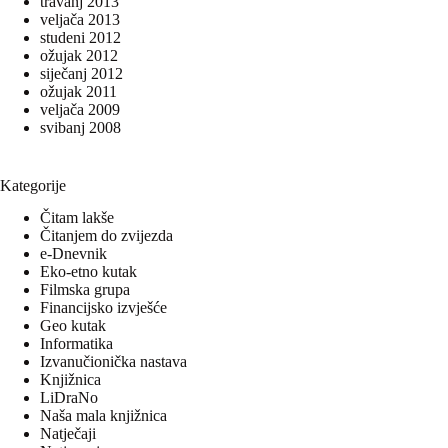
travanj 2013
veljača 2013
studeni 2012
ožujak 2012
siječanj 2012
ožujak 2011
veljača 2009
svibanj 2008
Kategorije
Čitam lakše
Čitanjem do zvijezda
e-Dnevnik
Eko-etno kutak
Filmska grupa
Financijsko izvješće
Geo kutak
Informatika
Izvanučionička nastava
Knjižnica
LiDraNo
Naša mala knjižnica
Natječaji