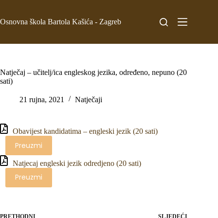
Osnovna škola Bartola Kašića - Zagreb
Natječaj – učitelj/ica engleskog jezika, određeno, nepuno (20
sati)
21 rujna, 2021
Natječaji
Obavijest kandidatima – engleski jezik (20 sati)
Preuzmi
Natjecaj engleski jezik odredjeno (20 sati)
Preuzmi
PRETHODNI
SLJEDEĆI