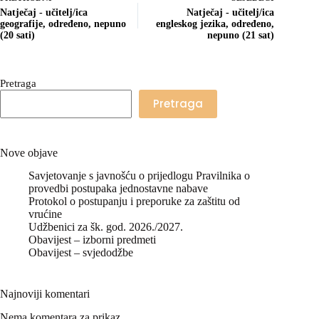
Natječaj - učitelj/ica
Natječaj - učitelj/ica
geografije, određeno, nepuno
engleskog jezika, određeno,
(20 sati)
nepuno (21 sat)
Pretraga
Pretraga
Nove objave
Savjetovanje s javnošću o prijedlogu Pravilnika o
provedbi postupaka jednostavne nabave
Protokol o postupanju i preporuke za zaštitu od
vrućine
Udžbenici za šk. god. 2026./2027.
Obavijest – izborni predmeti
Obavijest – svjedodžbe
Najnoviji komentari
Nema komentara za prikaz.