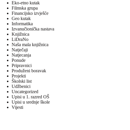
Eko-etno kutak
Filmska grupa
Financijsko izvješće
Geo kutak
Informatika
Izvanučionička nastava
Knjižnica
LiDraNo
Naša mala knjižnica
Natječaji
Natjecanja
Ponude
Pripravnici
Produženi boravak
Projekti
Školski list
Udžbenici
Uncategorized
Upisi u 1. razred OŠ
Upisi u srednje škole
Vijesti