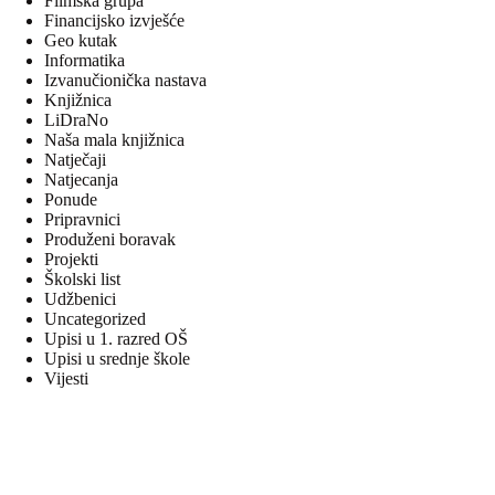
Filmska grupa
Financijsko izvješće
Geo kutak
Informatika
Izvanučionička nastava
Knjižnica
LiDraNo
Naša mala knjižnica
Natječaji
Natjecanja
Ponude
Pripravnici
Produženi boravak
Projekti
Školski list
Udžbenici
Uncategorized
Upisi u 1. razred OŠ
Upisi u srednje škole
Vijesti