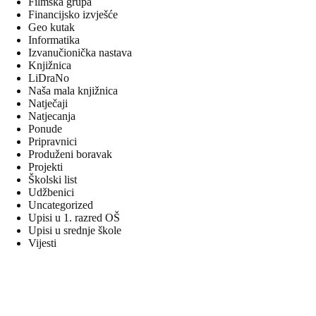
Filmska grupa
Financijsko izvješće
Geo kutak
Informatika
Izvanučionička nastava
Knjižnica
LiDraNo
Naša mala knjižnica
Natječaji
Natjecanja
Ponude
Pripravnici
Produženi boravak
Projekti
Školski list
Udžbenici
Uncategorized
Upisi u 1. razred OŠ
Upisi u srednje škole
Vijesti