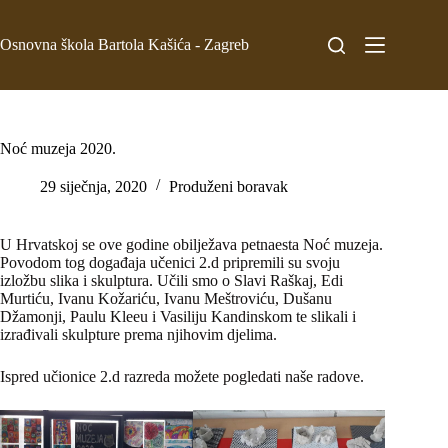
Osnovna škola Bartola Kašića - Zagreb
Noć muzeja 2020.
29 siječnja, 2020
Produženi boravak
U Hrvatskoj se ove godine obilježava petnaesta Noć muzeja.
Povodom tog događaja učenici 2.d pripremili su svoju
izložbu slika i skulptura. Učili smo o Slavi Raškaj, Edi
Murtiću, Ivanu Kožariću, Ivanu Meštroviću, Dušanu
Džamonji, Paulu Kleeu i Vasiliju Kandinskom te slikali i
izrađivali skulpture prema njihovim djelima.
Ispred učionice 2.d razreda možete pogledati naše radove.