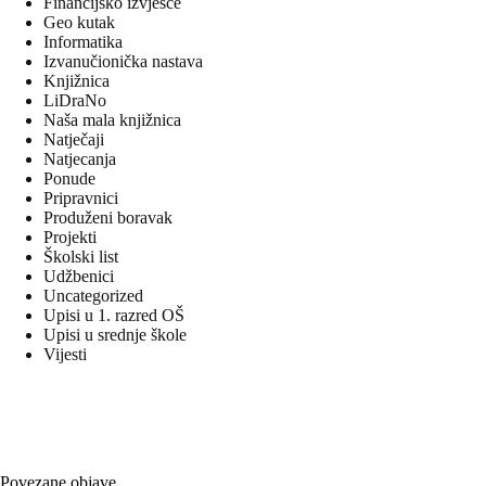
Financijsko izvješće
Geo kutak
Informatika
Izvanučionička nastava
Knjižnica
LiDraNo
Naša mala knjižnica
Natječaji
Natjecanja
Ponude
Pripravnici
Produženi boravak
Projekti
Školski list
Udžbenici
Uncategorized
Upisi u 1. razred OŠ
Upisi u srednje škole
Vijesti
Povezane objave