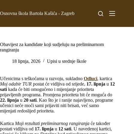
Osnovna škola Bartola Kašića - Zagreb
Obavijest za kandidate koji sudjeluju na preliminarnom
rangiranju
18 lipnja, 2026
Upisi u srednje škole
Učenicima s teškoćama u razvoju, sukladno
Odluci
, kartica
Moj odabir TUR
postat će vidljiva od srijede,
17. lipnja
u
12
sati
kada će biti omogućeno i mijenjanje prioriteta
prijavljenih programa. Promjena prioriteta bit će moguća do
22. lipnja
u
20 sati
. Kao što je i ranije najavljeno, programe
učenici neće moći sami prijaviti niti brisati, već samo
mijenjati redoslijed prioriteta.
Kartica
Moji rezultati preliminarnog rangiranja
će također
postati vidljiva od
17. lipnja
u
12 sati
. U navedenoj kartici,