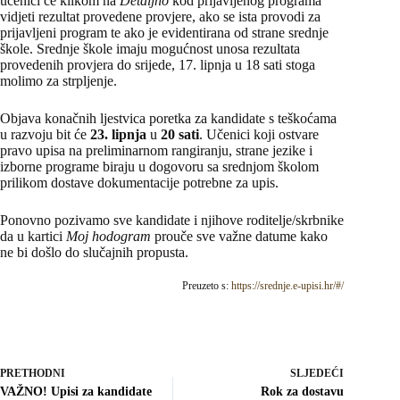
učenici će klikom na
Detaljno
kod prijavljenog programa
vidjeti rezultat provedene provjere, ako se ista provodi za
prijavljeni program te ako je evidentirana od strane srednje
škole. Srednje škole imaju mogućnost unosa rezultata
provedenih provjera do srijede, 17. lipnja u 18 sati stoga
molimo za strpljenje.
Objava konačnih ljestvica poretka za kandidate s teškoćama
u razvoju bit će
23. lipnja
u
20 sati
. Učenici koji ostvare
pravo upisa na preliminarnom rangiranju, strane jezike i
izborne programe biraju u dogovoru sa srednjom školom
prilikom dostave dokumentacije potrebne za upis.
Ponovno pozivamo sve kandidate i njihove roditelje/skrbnike
da u kartici
Moj hodogram
prouče sve važne datume kako
ne bi došlo do slučajnih propusta.
Preuzeto s:
https://srednje.e-upisi.hr/#/
PRETHODNI
SLJEDEĆI
VAŽNO! Upisi za kandidate
Rok za dostavu