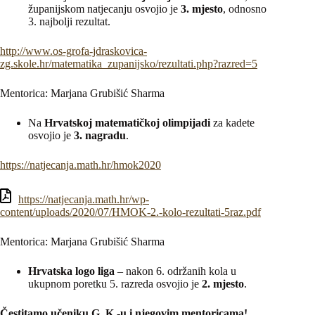
županijskom natjecanju osvojio je
3. mjesto
, odnosno
3. najbolji rezultat.
http://www.os-grofa-jdraskovica-
zg.skole.hr/matematika_zupanijsko/rezultati.php?razred=5
Mentorica: Marjana Grubišić Sharma
Na
Hrvatskoj matematičkoj olimpijadi
za kadete
osvojio je
3. nagradu
.
https://natjecanja.math.hr/hmok2020
https://natjecanja.math.hr/wp-
content/uploads/2020/07/HMOK-2.-kolo-rezultati-5raz.pdf
Mentorica: Marjana Grubišić Sharma
Hrvatska logo liga
– nakon 6. održanih kola u
ukupnom poretku 5. razreda osvojio je
2. mjesto
.
Čestitamo učeniku G. K.-u i njegovim mentoricama!