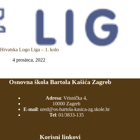
Hrvatska Logo Liga – 1. kolo
4 prosinca, 2022
Osnovna škola Bartola Kašića Zagreb
Adresa
: Vrisnička 4,
10000 Zagreb
E-mail
:
ured@os-bartola-kasica-zg.skole.hr
Tel
:
01/3833-135
Korisni linkovi