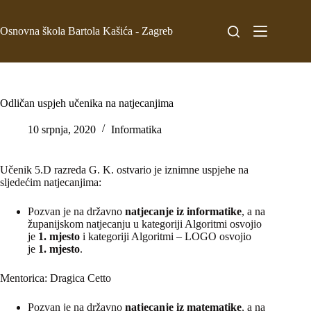
Osnovna škola Bartola Kašića - Zagreb
Odličan uspjeh učenika na natjecanjima
10 srpnja, 2020
Informatika
Učenik 5.D razreda G. K. ostvario je iznimne uspjehe na
sljedećim natjecanjima:
Pozvan je na državno
natjecanje iz informatike
, a na
županijskom natjecanju u kategoriji Algoritmi osvojio
je
1. mjesto
i kategoriji Algoritmi – LOGO osvojio
je
1. mjesto
.
Mentorica: Dragica Cetto
Pozvan je na državno
natjecanje iz matematike
, a na