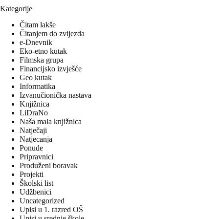
Kategorije
Čitam lakše
Čitanjem do zvijezda
e-Dnevnik
Eko-etno kutak
Filmska grupa
Financijsko izvješće
Geo kutak
Informatika
Izvanučionička nastava
Knjižnica
LiDraNo
Naša mala knjižnica
Natječaji
Natjecanja
Ponude
Pripravnici
Produženi boravak
Projekti
Školski list
Udžbenici
Uncategorized
Upisi u 1. razred OŠ
Upisi u srednje škole