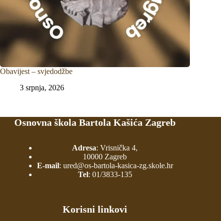
Obavijest – svjedodžbe
3 srpnja, 2026
Osnovna škola Bartola Kašića Zagreb
Adresa
: Vrisnička 4,
10000 Zagreb
E-mail
:
ured@os-bartola-kasica-zg.skole.hr
Tel
:
01/3833-135
Korisni linkovi