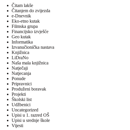
Čitam lakše
Čitanjem do zvijezda
e-Dnevnik
Eko-etno kutak
Filmska grupa
Financijsko izvješće
Geo kutak
Informatika
Izvanučionička nastava
Knjižnica
LiDraNo
Naša mala knjižnica
Natječaji
Natjecanja
Ponude
Pripravnici
Produženi boravak
Projekti
Školski list
Udžbenici
Uncategorized
Upisi u 1. razred OŠ
Upisi u srednje škole
Vijesti