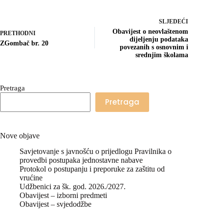
SLJEDEĆI
Obavijest o neovlaštenom
PRETHODNI
dijeljenju podataka
ZGombač br. 20
povezanih s osnovnim i
srednjim školama
Pretraga
Pretraga
Nove objave
Savjetovanje s javnošću o prijedlogu Pravilnika o
provedbi postupaka jednostavne nabave
Protokol o postupanju i preporuke za zaštitu od
vrućine
Udžbenici za šk. god. 2026./2027.
Obavijest – izborni predmeti
Obavijest – svjedodžbe