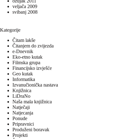
ožujak 2011
veljača 2009
svibanj 2008
Kategorije
Čitam lakše
Čitanjem do zvijezda
e-Dnevnik
Eko-etno kutak
Filmska grupa
Financijsko izvješće
Geo kutak
Informatika
Izvanučionička nastava
Knjižnica
LiDraNo
Naša mala knjižnica
Natječaji
Natjecanja
Ponude
Pripravnici
Produženi boravak
Projekti