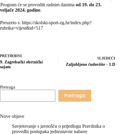
Program će se provoditi radnim danima
od 19. do 23.
veljače 2024. godine
.
Preuzeto s: https://skolski-sport-zg.hr/index.php?
rubrika=vijest&id=517
PRETHODNI
SLJEDEĆI
9. Zagrebački obrtnički
Zaljubljeno čudovište - 1.D
sajam
Pretraga
Pretraga
Nove objave
Savjetovanje s javnošću o prijedlogu Pravilnika o
provedbi postupaka jednostavne nabave