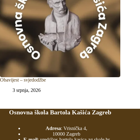
Obavijest – svjedodžbe
3 srpnja, 2026
Osnovna škola Bartola Kašića Zagreb
Adresa
: Vrisnička 4,
10000 Zagreb
E-mail
:
ured@os-bartola-kasica-zg.skole.hr