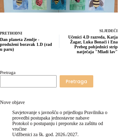
SLJEDEĆI
PRETHODNI
Učenici 4.D razreda, Katja
Dan planeta Zemlje -
Žagar, Luka Bonaći i Ena
produženi boravak 1.D (rad
Prebeg pobjednici strip
u paru)
natječaja "Mladi lav"
Pretraga
Pretraga
Nove objave
Savjetovanje s javnošću o prijedlogu Pravilnika o
provedbi postupaka jednostavne nabave
Protokol o postupanju i preporuke za zaštitu od
vrućine
Udžbenici za šk. god. 2026./2027.