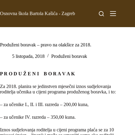
Osnovna škola Bartola Kašića - Zagreb
Produženi boravak – pravo na olakšice za 2018.
5 listopada, 2018
Produženi boravak
P R O D U Ž E N I B O R A V A K
Za 2018. planira se jedinstven mjesečni iznos sudjelovanja
roditelja učenika u cijeni programa produženog boravka, i to:
– za učenike I., II. i III. razreda – 200,00 kuna,
– za učenike IV. razreda – 350,00 kuna.
Iznos sudjelovanja roditelja u cijeni programa plaća se za 10