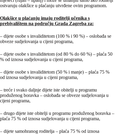
mjeseci (rujan – lipanj) i može se umanjiti samo ako roditelji
ostvaruju olakšice u plaćanju utvrđene ovim programom.
Olakšice u plaćanju imaju roditelji učenika s
prebivalištem na području Grada Zagreba za:
– dijete osobe s invaliditetom (100 % i 90 %) – oslobađa se
obveze sudjelovanja u cijeni programa,
– dijete osobe s invaliditetom (od 80 % do 60 %) – plaća 50
% od iznosa sudjelovanja u cijeni programa,
– dijete osobe s invaliditetom (50 % i manje) – plaća 75 %
od iznosa sudjelovanja u cijeni programa,
– treće i svako daljnje dijete iste obitelji u programu
produženog boravka – oslobađa se obveze sudjelovanja u
cijeni programa,
– drugo dijete iste obitelji u programu produženog boravka –
plaća 75 % od iznosa sudjelovanja u cijeni programa,
– dijete samohranog roditelja – plaća 75 % od iznosa