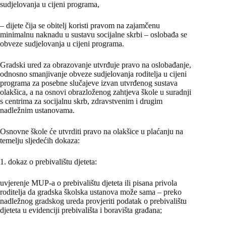
sudjelovanja u cijeni programa,
– dijete čija se obitelj koristi pravom na zajamčenu
minimalnu naknadu u sustavu socijalne skrbi – oslobađa se
obveze sudjelovanja u cijeni programa.
Gradski ured za obrazovanje utvrđuje pravo na oslobađanje,
odnosno smanjivanje obveze sudjelovanja roditelja u cijeni
programa za posebne slučajeve izvan utvrđenog sustava
olakšica, a na osnovi obrazloženog zahtjeva škole u suradnji
s centrima za socijalnu skrb, zdravstvenim i drugim
nadležnim ustanovama.
Osnovne škole će utvrditi pravo na olakšice u plaćanju na
temelju sljedećih dokaza:
1. dokaz o prebivalištu djeteta:
uvjerenje MUP-a o prebivalištu djeteta ili pisana privola
roditelja da gradska školska ustanova može sama – preko
nadležnog gradskog ureda provjeriti podatak o prebivalištu
djeteta u evidenciji prebivališta i boravišta građana;