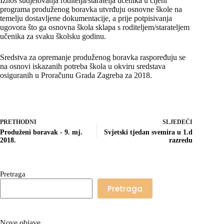
Iznos sudjelovanja roditelja/staratelja učenika u cijeni
programa produženog boravka utvrđuju osnovne škole na
temelju dostavljene dokumentacije, a prije potpisivanja
ugovora što ga osnovna škola sklapa s roditeljem/starateljem
učenika za svaku školsku godinu.
Sredstva za opremanje produženog boravka raspoređuju se
na osnovi iskazanih potreba škola u okviru sredstava
osiguranih u Proračunu Grada Zagreba za 2018.
PRETHODNI
SLJEDEĆI
Produženi boravak - 9. mj.
Svjetski tjedan svemira u 1.d
2018.
razredu
Pretraga
Pretraga
Nove objave