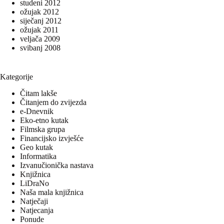
studeni 2012
ožujak 2012
siječanj 2012
ožujak 2011
veljača 2009
svibanj 2008
Kategorije
Čitam lakše
Čitanjem do zvijezda
e-Dnevnik
Eko-etno kutak
Filmska grupa
Financijsko izvješće
Geo kutak
Informatika
Izvanučionička nastava
Knjižnica
LiDraNo
Naša mala knjižnica
Natječaji
Natjecanja
Ponude