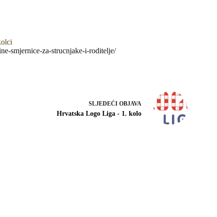
lci
ne-smjernice-za-strucnjake-i-roditelje/
SLJEDEĆI
OBJAVA
Hrvatska Logo Liga - 1. kolo