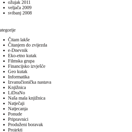
ožujak 2011
veljača 2009
svibanj 2008
ategorije
Čitam lakše
Čitanjem do zvijezda
e-Dnevnik
Eko-etno kutak
Filmska grupa
Financijsko izvješće
Geo kutak
Informatika
Izvanučionička nastava
Knjižnica
LiDraNo
Naša mala knjižnica
Natječaji
Natjecanja
Ponude
Pripravnici
Produženi boravak
Projekti