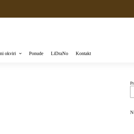
ni okviri
Ponude
LiDraNo
Kontakt
Pr
N