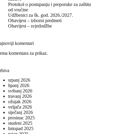
Protokol o postupanju i preporuke za zaštitu
od vrućine
Udžbenici za šk. god. 2026./2027.
Obavijest – izborni predmeti
Obavijest – svjedodžbe
ajnoviji komentari
ema komentara za prikaz.
rhiva
srpanj 2026
lipanj 2026
svibanj 2026
travanj 2026
ožujak 2026
veljača 2026
siječanj 2026
prosinac 2025
studeni 2025
listopad 2025
rujan 2025