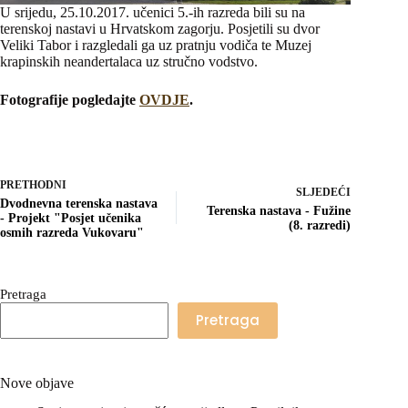
U srijedu, 25.10.2017. učenici 5.-ih razreda bili su na
terenskoj nastavi u Hrvatskom zagorju. Posjetili su dvor
Veliki Tabor i razgledali ga uz pratnju vodiča te Muzej
krapinskih neandertalaca uz stručno vodstvo.
Fotografije pogledajte
OVDJE
.
PRETHODNI
SLJEDEĆI
Dvodnevna terenska nastava
Terenska nastava - Fužine
- Projekt "Posjet učenika
(8. razredi)
osmih razreda Vukovaru"
Pretraga
Pretraga
Nove objave