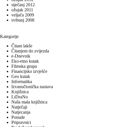
siječanj 2012
ožujak 2011
veljača 2009
svibanj 2008
Kategorije
Čitam lakše
Čitanjem do zvijezda
e-Dnevnik
Eko-etno kutak
Filmska grupa
Financijsko izvješće
Geo kutak
Informatika
Izvanučionička nastava
Knjižnica
LiDraNo
Naša mala knjižnica
Natječaji
Natjecanja
Ponude
Pripravnici