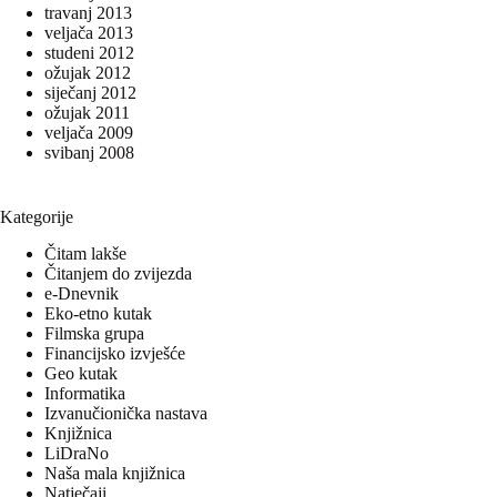
travanj 2013
veljača 2013
studeni 2012
ožujak 2012
siječanj 2012
ožujak 2011
veljača 2009
svibanj 2008
Kategorije
Čitam lakše
Čitanjem do zvijezda
e-Dnevnik
Eko-etno kutak
Filmska grupa
Financijsko izvješće
Geo kutak
Informatika
Izvanučionička nastava
Knjižnica
LiDraNo
Naša mala knjižnica
Natječaji