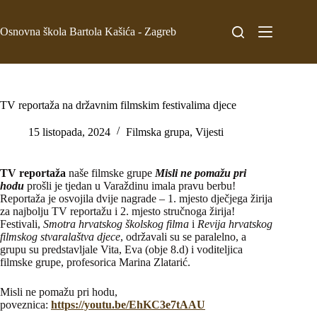
Osnovna škola Bartola Kašića - Zagreb
TV reportaža na državnim filmskim festivalima djece
15 listopada, 2024
Filmska grupa
,
Vijesti
TV reportaža
naše filmske grupe
Misli ne pomažu pri
hodu
prošli je tjedan u Varaždinu imala pravu berbu!
Reportaža je osvojila dvije nagrade – 1. mjesto dječjega žirija
za najbolju TV reportažu i 2. mjesto stručnoga žirija!
Festivali,
Smotra hrvatskog školskog filma
i
Revija hrvatskog
filmskog stvaralaštva djece
, održavali su se paralelno, a
grupu su predstavljale Vita, Eva (obje 8.d) i voditeljica
filmske grupe, profesorica Marina Zlatarić.
Misli ne pomažu pri hodu,
poveznica:
https://youtu.be/EhKC3e7tAAU