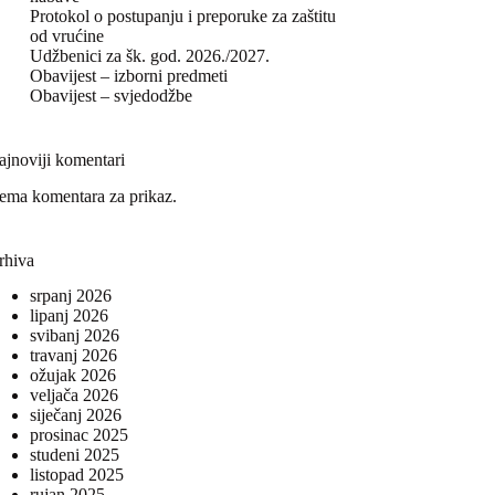
Protokol o postupanju i preporuke za zaštitu
od vrućine
Udžbenici za šk. god. 2026./2027.
Obavijest – izborni predmeti
Obavijest – svjedodžbe
ajnoviji komentari
ema komentara za prikaz.
rhiva
srpanj 2026
lipanj 2026
svibanj 2026
travanj 2026
ožujak 2026
veljača 2026
siječanj 2026
prosinac 2025
studeni 2025
listopad 2025
rujan 2025