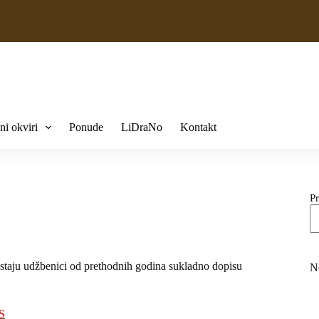
ni okviri
Ponude
LiDraNo
Kontakt
Pr
ostaju udžbenici od prethodnih godina sukladno dopisu
N
S