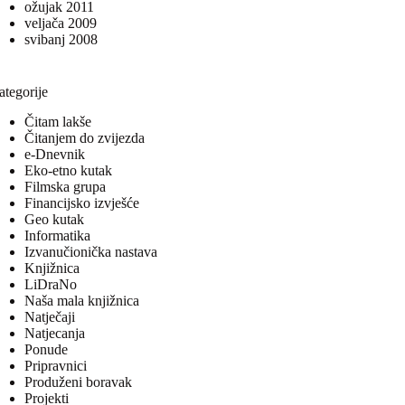
ožujak 2011
veljača 2009
svibanj 2008
ategorije
Čitam lakše
Čitanjem do zvijezda
e-Dnevnik
Eko-etno kutak
Filmska grupa
Financijsko izvješće
Geo kutak
Informatika
Izvanučionička nastava
Knjižnica
LiDraNo
Naša mala knjižnica
Natječaji
Natjecanja
Ponude
Pripravnici
Produženi boravak
Projekti