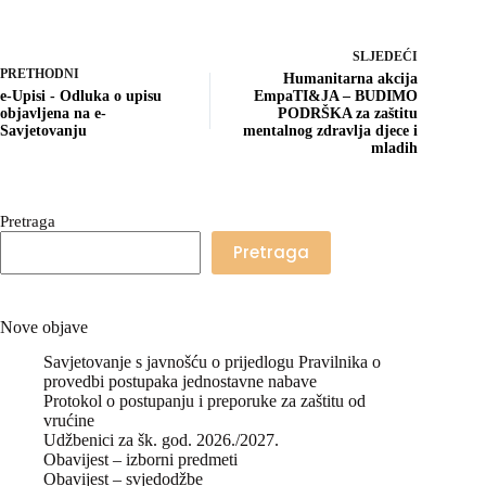
SLJEDEĆI
PRETHODNI
Humanitarna akcija
e-Upisi - Odluka o upisu
EmpaTI&JA – BUDIMO
objavljena na e-
PODRŠKA za zaštitu
Savjetovanju
mentalnog zdravlja djece i
mladih
Pretraga
Pretraga
Nove objave
Savjetovanje s javnošću o prijedlogu Pravilnika o
provedbi postupaka jednostavne nabave
Protokol o postupanju i preporuke za zaštitu od
vrućine
Udžbenici za šk. god. 2026./2027.
Obavijest – izborni predmeti
Obavijest – svjedodžbe