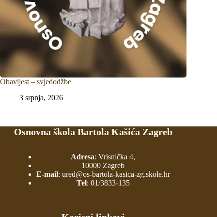
Obavijest – svjedodžbe
3 srpnja, 2026
Osnovna škola Bartola Kašića Zagreb
Adresa
: Vrisnička 4,
10000 Zagreb
E-mail
:
ured@os-bartola-kasica-zg.skole.hr
Tel
:
01/3833-135
Korisni linkovi