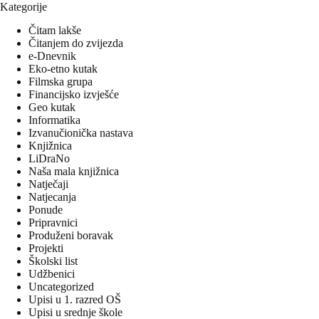
Kategorije
Čitam lakše
Čitanjem do zvijezda
e-Dnevnik
Eko-etno kutak
Filmska grupa
Financijsko izvješće
Geo kutak
Informatika
Izvanučionička nastava
Knjižnica
LiDraNo
Naša mala knjižnica
Natječaji
Natjecanja
Ponude
Pripravnici
Produženi boravak
Projekti
Školski list
Udžbenici
Uncategorized
Upisi u 1. razred OŠ
Upisi u srednje škole