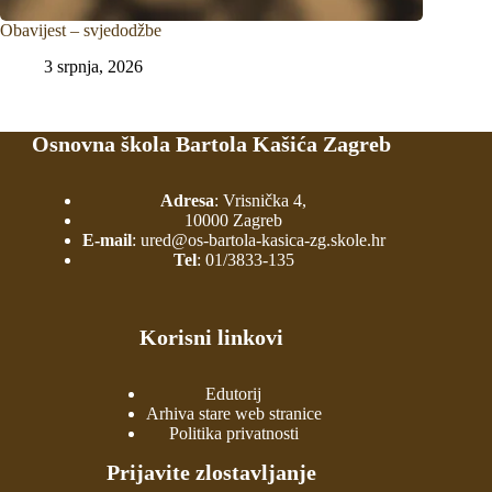
Obavijest – svjedodžbe
3 srpnja, 2026
Osnovna škola Bartola Kašića Zagreb
Adresa
: Vrisnička 4,
10000 Zagreb
E-mail
:
ured@os-bartola-kasica-zg.skole.hr
Tel
:
01/3833-135
Korisni linkovi
Edutorij
Arhiva stare web stranice
Politika privatnosti
Prijavite zlostavljanje