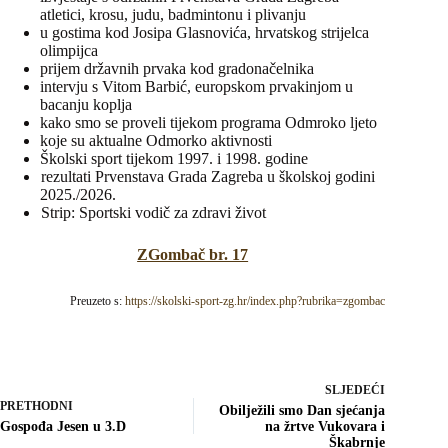
atletici, krosu, judu, badmintonu i plivanju
u gostima kod Josipa Glasnovića, hrvatskog strijelca
olimpijca
prijem državnih prvaka kod gradonačelnika
intervju s Vitom Barbić, europskom prvakinjom u
bacanju koplja
kako smo se proveli tijekom programa Odmroko ljeto
koje su aktualne Odmorko aktivnosti
Školski sport tijekom 1997. i 1998. godine
rezultati Prvenstava Grada Zagreba u školskoj godini
2025./2026.
Strip: Sportski vodič za zdravi život
ZGombač br. 17
Preuzeto s:
https://skolski-sport-zg.hr/index.php?rubrika=zgombac
SLJEDEĆI
PRETHODNI
Obilježili smo Dan sjećanja
Gospođa Jesen u 3.D
na žrtve Vukovara i
Škabrnje