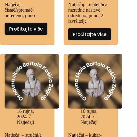
Natječaj –
Natječaj – učitelj/ica
čistač/spremač,
razredne nastave,
određeno, puno
određeno, puno, 2
izvršitelja
Pročitajte više
Pročitajte više
16 rujna,
16 rujna,
2024
2024
Natječaji
Natječaji
Natječaj – stručni/a
Natječaj – kuhar-