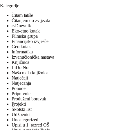
Kategorije
Čitam lakše
Čitanjem do zvijezda
e-Dnevnik
Eko-etno kutak
Filmska grupa
Financijsko izvješće
Geo kutak
Informatika
Izvanučionička nastava
Knjižnica
LiDraNo
Naša mala knjižnica
Natječaji
Natjecanja
Ponude
Pripravnici
Produženi boravak
Projekti
Školski list
Udžbenici
Uncategorized
Upisi u 1. razred OŠ