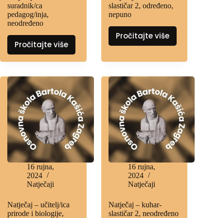
suradnik/ca
slastičar 2, određeno,
pedagog/inja,
nepuno
neodređeno
Pročitajte više
Pročitajte više
16 rujna,
16 rujna,
2024
2024
Natječaji
Natječaji
Natječaj – učitelj/ica
Natječaj – kuhar-
prirode i biologije,
slastičar 2, neodređeno