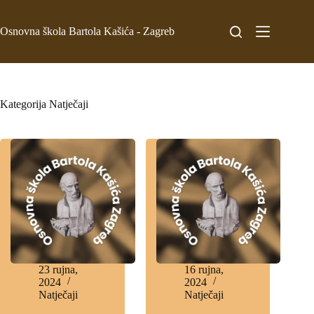
Osnovna škola Bartola Kašića - Zagreb
Kategorija
Natječaji
23 rujna,
16 rujna,
2024
2024
Natječaji
Natječaji