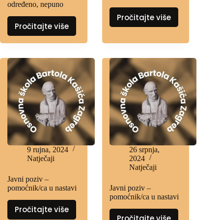
određeno, nepuno
Pročitajte više
Pročitajte više
9 rujna, 2024
26 srpnja,
Natječaji
2024
Natječaji
Javni poziv –
pomoćnik/ca u nastavi
Javni poziv –
pomoćnik/ca u nastavi
Pročitajte više
Pročitajte više