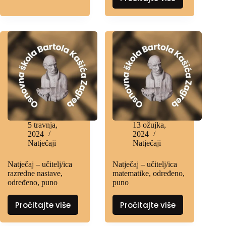
5 travnja,
13 ožujka,
2024
2024
Natječaji
Natječaji
Natječaj – učitelj/ica
Natječaj – učitelj/ica
razredne nastave,
matematike, određeno,
određeno, puno
puno
Pročitajte više
Pročitajte više