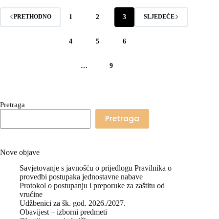
1
2
3
PRETHODNO
SLJEDEĆE
4
5
6
…
9
Pretraga
Pretraga
Nove objave
Savjetovanje s javnošću o prijedlogu Pravilnika o
provedbi postupaka jednostavne nabave
Protokol o postupanju i preporuke za zaštitu od
vrućine
Udžbenici za šk. god. 2026./2027.
Obavijest – izborni predmeti