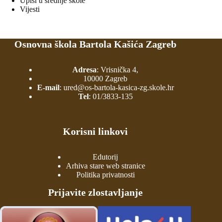
Upisi u srednje škole
Vijesti
Osnovna škola Bartola Kašića Zagreb
Adresa
: Vrisnička 4,
10000 Zagreb
E-mail
:
ured@os-bartola-kasica-zg.skole.hr
Tel
:
01/3833-135
Korisni linkovi
Edutorij
Arhiva stare web stranice
Politika privatnosti
Prijavite zlostavljanje