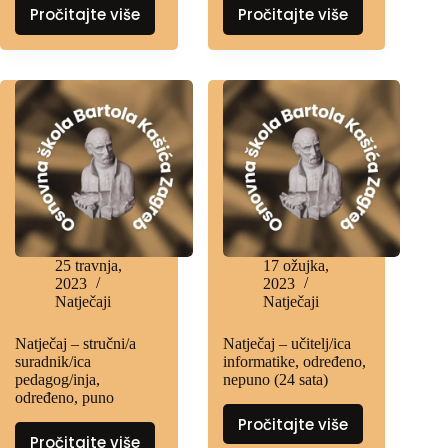
Pročitajte više
Pročitajte više
25 travnja,
17 ožujka,
2023
2023
Natječaji
Natječaji
Natječaj – stručni/a
Natječaj – učitelj/ica
suradnik/ica
informatike, određeno,
pedagog/inja,
nepuno (24 sata)
određeno, puno
Pročitajte više
Pročitajte više