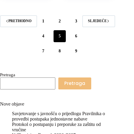
1
2
3
PRETHODNO
SLJEDEĆE
4
5
6
7
8
9
Pretraga
Pretraga
Nove objave
Savjetovanje s javnošću o prijedlogu Pravilnika o
provedbi postupaka jednostavne nabave
Protokol o postupanju i preporuke za zaštitu od
vrućine