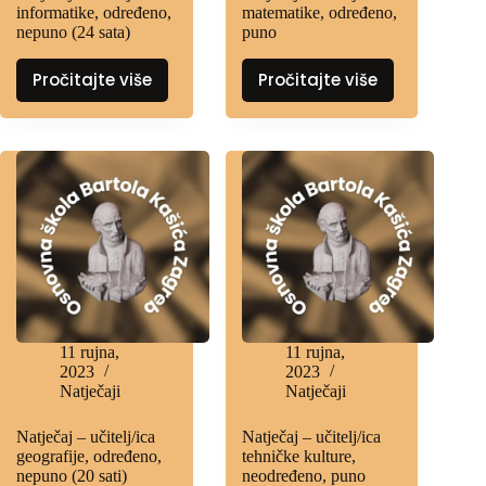
informatike, određeno,
matematike, određeno,
nepuno (24 sata)
puno
Pročitajte više
Pročitajte više
11 rujna,
11 rujna,
2023
2023
Natječaji
Natječaji
Natječaj – učitelj/ica
Natječaj – učitelj/ica
geografije, određeno,
tehničke kulture,
nepuno (20 sati)
neodređeno, puno