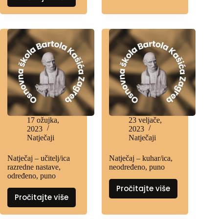
17 ožujka,
23 veljače,
2023
2023
Natječaji
Natječaji
Natječaj – učitelj/ica
Natječaj – kuhar/ica,
razredne nastave,
neodređeno, puno
određeno, puno
Pročitajte više
Pročitajte više