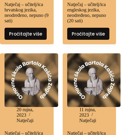
Natječaj – učitelj/ica
Natječaj – učitelj/ica
hrvatskog jezika,
engleskog jezika,
neodređeno, nepuno (9
neodređeno, nepuno
sati)
(20 sati)
Pročitajte više
Pročitajte više
20 rujna,
11 rujna,
2023
2023
Natječaji
Natječaji
Natječaj – učitelj/ica
Natječaj – učitelj/ica