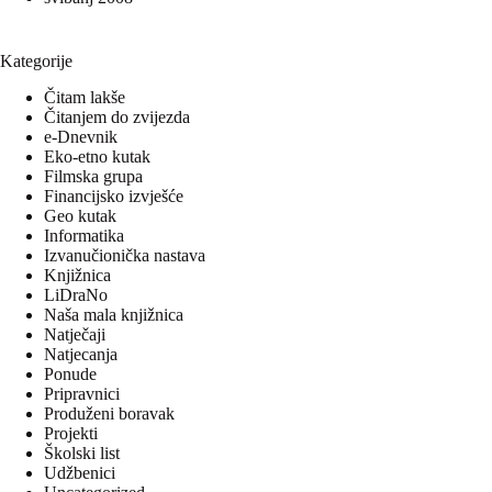
Kategorije
Čitam lakše
Čitanjem do zvijezda
e-Dnevnik
Eko-etno kutak
Filmska grupa
Financijsko izvješće
Geo kutak
Informatika
Izvanučionička nastava
Knjižnica
LiDraNo
Naša mala knjižnica
Natječaji
Natjecanja
Ponude
Pripravnici
Produženi boravak
Projekti
Školski list
Udžbenici