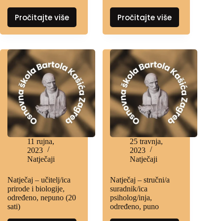
Pročitajte više
Pročitajte više
11 rujna,
25 travnja,
2023
2023
Natječaji
Natječaji
Natječaj – učitelj/ica
Natječaj – stručni/a
prirode i biologije,
suradnik/ica
određeno, nepuno (20
psiholog/inja,
sati)
određeno, puno