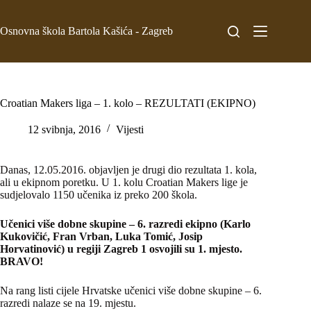
Osnovna škola Bartola Kašića - Zagreb
Croatian Makers liga – 1. kolo – REZULTATI (EKIPNO)
12 svibnja, 2016
Vijesti
Danas, 12.05.2016. objavljen je drugi dio rezultata 1. kola,
ali u ekipnom poretku. U 1. kolu Croatian Makers lige je
sudjelovalo 1150 učenika iz preko 200 škola.
Učenici više dobne skupine – 6. razredi ekipno
(Karlo
Kukovičić, Fran Vrban, Luka Tomić, Josip
Horvatinović)
u regiji Zagreb 1 osvojili su 1. mjesto.
BRAVO!
Na rang listi cijele Hrvatske učenici više dobne skupine – 6.
razredi nalaze se na 19. mjestu.