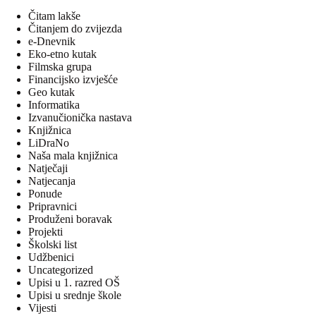
Čitam lakše
Čitanjem do zvijezda
e-Dnevnik
Eko-etno kutak
Filmska grupa
Financijsko izvješće
Geo kutak
Informatika
Izvanučionička nastava
Knjižnica
LiDraNo
Naša mala knjižnica
Natječaji
Natjecanja
Ponude
Pripravnici
Produženi boravak
Projekti
Školski list
Udžbenici
Uncategorized
Upisi u 1. razred OŠ
Upisi u srednje škole
Vijesti