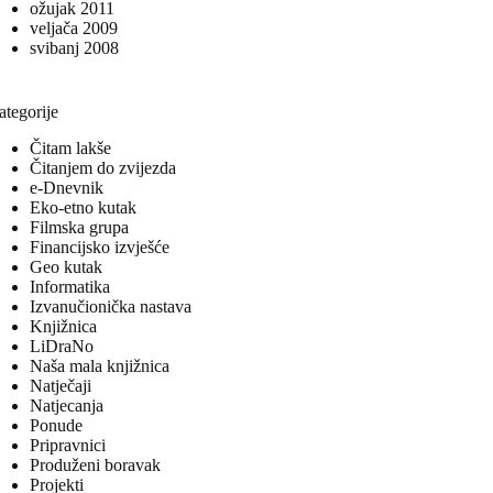
ožujak 2011
veljača 2009
svibanj 2008
ategorije
Čitam lakše
Čitanjem do zvijezda
e-Dnevnik
Eko-etno kutak
Filmska grupa
Financijsko izvješće
Geo kutak
Informatika
Izvanučionička nastava
Knjižnica
LiDraNo
Naša mala knjižnica
Natječaji
Natjecanja
Ponude
Pripravnici
Produženi boravak
Projekti