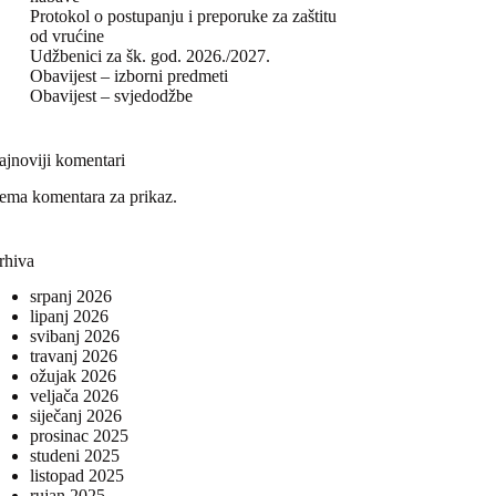
Protokol o postupanju i preporuke za zaštitu
od vrućine
Udžbenici za šk. god. 2026./2027.
Obavijest – izborni predmeti
Obavijest – svjedodžbe
ajnoviji komentari
ema komentara za prikaz.
rhiva
srpanj 2026
lipanj 2026
svibanj 2026
travanj 2026
ožujak 2026
veljača 2026
siječanj 2026
prosinac 2025
studeni 2025
listopad 2025
rujan 2025