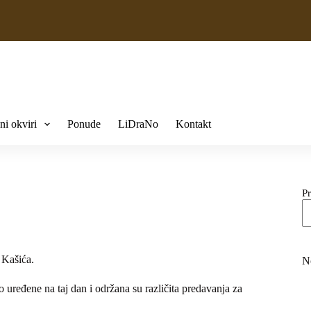
ni okviri
Ponude
LiDraNo
Kontakt
Pr
 Kašića.
N
 uređene na taj dan i održana su različita predavanja za