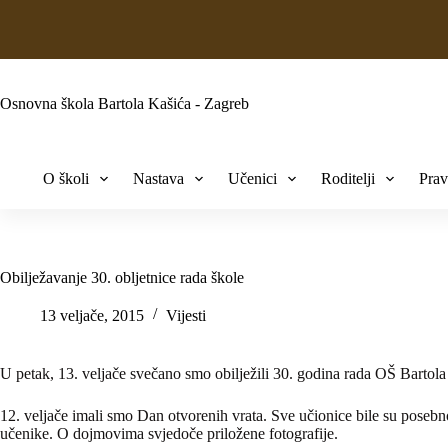
Osnovna škola Bartola Kašića - Zagreb
O školi
Nastava
Učenici
Roditelji
Prav
Obilježavanje 30. obljetnice rada škole
13 veljače, 2015
Vijesti
U petak, 13. veljače svečano smo obilježili 30. godina rada OŠ Bartola
12. veljače imali smo Dan otvorenih vrata. Sve učionice bile su posebno
učenike. O dojmovima svjedoče priložene fotografije.