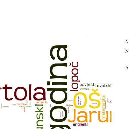
N
N
A