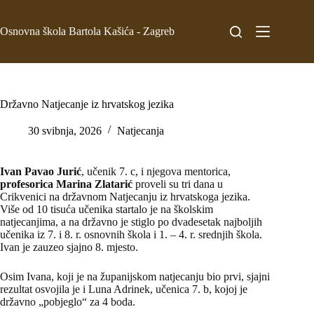
Osnovna škola Bartola Kašića - Zagreb
Državno Natjecanje iz hrvatskog jezika
30 svibnja, 2026
Natjecanja
Ivan Pavao Jurić
, učenik 7. c, i njegova mentorica,
profesorica Marina Zlatarić
proveli su tri dana u
Crikvenici na državnom Natjecanju iz hrvatskoga jezika.
Više od 10 tisuća učenika startalo je na školskim
natjecanjima, a na državno je stiglo po dvadesetak najboljih
učenika iz 7. i 8. r. osnovnih škola i 1. – 4. r. srednjih škola.
Ivan je zauzeo sjajno 8. mjesto.
Osim Ivana, koji je na županijskom natjecanju bio prvi, sjajni
rezultat osvojila je i Luna Adrinek, učenica 7. b, kojoj je
državno „pobjeglo“ za 4 boda.