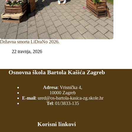
Državna smorta LiDraNo 2026.
22 travnja, 2026
Osnovna škola Bartola Kašića Zagreb
Adresa
: Vrisnička 4,
10000 Zagreb
E-mail
:
ured@os-bartola-kasica-zg.skole.hr
Tel
:
01/3833-135
Korisni linkovi