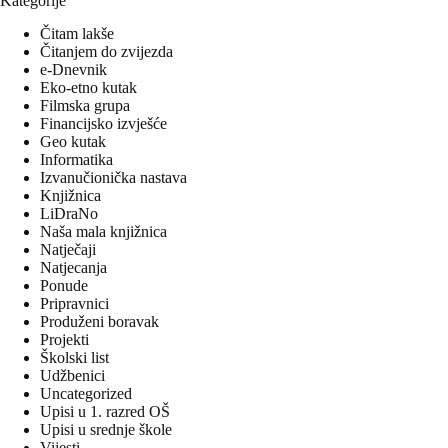
Kategorije
Čitam lakše
Čitanjem do zvijezda
e-Dnevnik
Eko-etno kutak
Filmska grupa
Financijsko izvješće
Geo kutak
Informatika
Izvanučionička nastava
Knjižnica
LiDraNo
Naša mala knjižnica
Natječaji
Natjecanja
Ponude
Pripravnici
Produženi boravak
Projekti
Školski list
Udžbenici
Uncategorized
Upisi u 1. razred OŠ
Upisi u srednje škole
Vijesti