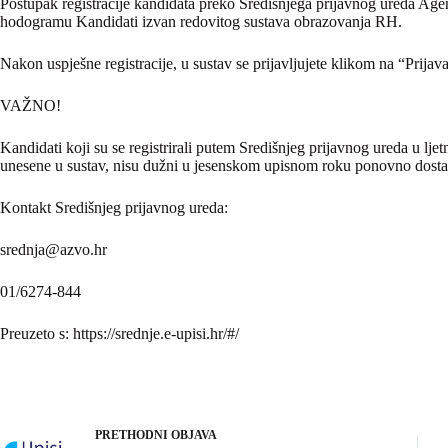
Postupak registracije kandidata preko Središnjega prijavnog ureda Agen
hodogramu Kandidati izvan redovitog sustava obrazovanja RH.
Nakon uspješne registracije, u sustav se prijavljujete klikom na “Prijav
VAŽNO!
Kandidati koji su se registrirali putem Središnjeg prijavnog ureda u ljet
unesene u sustav, nisu dužni u jesenskom upisnom roku ponovno dosta
Kontakt Središnjeg prijavnog ureda:
srednja@azvo.hr
01/6274-844
Preuzeto s: https://srednje.e-upisi.hr/#/
PRETHODNI
OBJAVA