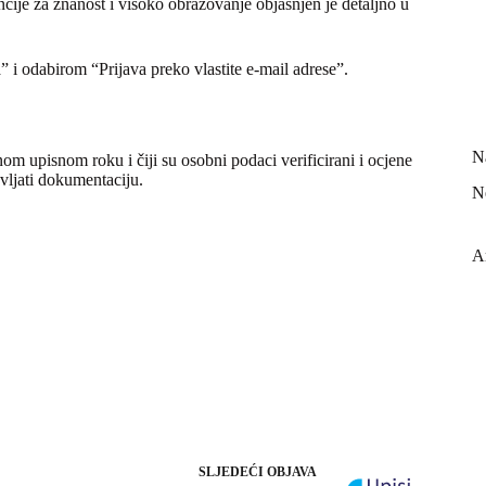
cije za znanost i visoko obrazovanje objašnjen je detaljno u
a” i odabirom “Prijava preko vlastite e-mail adrese”.
N
nom upisnom roku i čiji su osobni podaci verificirani i ocjene
vljati dokumentaciju.
N
A
SLJEDEĆI
OBJAVA