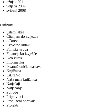
ožujak 2011
veljača 2009
svibanj 2008
ategorije
Čitam lakše
Čitanjem do zvijezda
e-Dnevnik
Eko-etno kutak
Filmska grupa
Financijsko izvješće
Geo kutak
Informatika
Izvanučionička nastava
Knjižnica
LiDraNo
Naša mala knjižnica
Natječaji
Natjecanja
Ponude
Pripravnici
Produženi boravak
Projekti