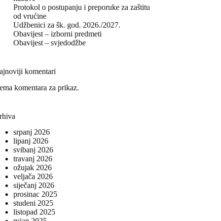
Protokol o postupanju i preporuke za zaštitu
od vrućine
Udžbenici za šk. god. 2026./2027.
Obavijest – izborni predmeti
Obavijest – svjedodžbe
ajnoviji komentari
ema komentara za prikaz.
rhiva
srpanj 2026
lipanj 2026
svibanj 2026
travanj 2026
ožujak 2026
veljača 2026
siječanj 2026
prosinac 2025
studeni 2025
listopad 2025
rujan 2025