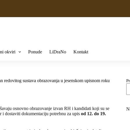
ni okviri
Ponude
LiDraNo
Kontakt
zvan redovitog sustava obrazovanja u jesenskom upisnom roku
Pr
ršavaju osnovno obrazovanje izvan RH i kandidati koji su se
N
si.hr i dostaviti dokumentaciju potrebnu za upis
od 12. do 19.