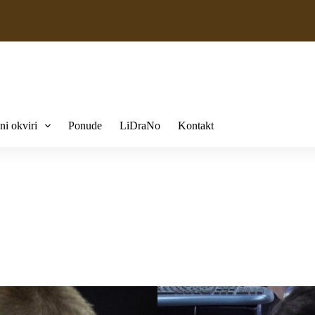
ni okviri
Ponude
LiDraNo
Kontakt