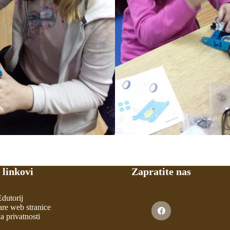
 linkovi
Zapratite nas
Edutorij
are web stranice
ka privatnosti