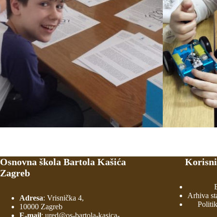
Osnovna škola Bartola Kašića
Korisni
Zagreb
Arhiva st
Adresa
: Vrisnička 4,
Politi
10000 Zagreb
E-mail
:
ured@os-bartola-kasica-