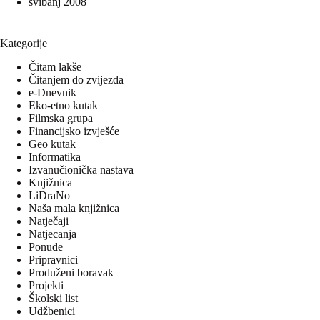
svibanj 2008
Kategorije
Čitam lakše
Čitanjem do zvijezda
e-Dnevnik
Eko-etno kutak
Filmska grupa
Financijsko izvješće
Geo kutak
Informatika
Izvanučionička nastava
Knjižnica
LiDraNo
Naša mala knjižnica
Natječaji
Natjecanja
Ponude
Pripravnici
Produženi boravak
Projekti
Školski list
Udžbenici