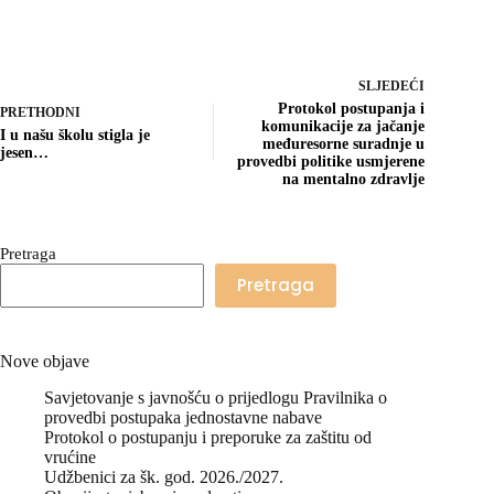
SLJEDEĆI
Protokol postupanja i
PRETHODNI
komunikacije za jačanje
I u našu školu stigla je
međuresorne suradnje u
jesen…
provedbi politike usmjerene
na mentalno zdravlje
Pretraga
Pretraga
Nove objave
Savjetovanje s javnošću o prijedlogu Pravilnika o
provedbi postupaka jednostavne nabave
Protokol o postupanju i preporuke za zaštitu od
vrućine
Udžbenici za šk. god. 2026./2027.