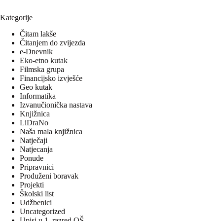
Kategorije
Čitam lakše
Čitanjem do zvijezda
e-Dnevnik
Eko-etno kutak
Filmska grupa
Financijsko izvješće
Geo kutak
Informatika
Izvanučionička nastava
Knjižnica
LiDraNo
Naša mala knjižnica
Natječaji
Natjecanja
Ponude
Pripravnici
Produženi boravak
Projekti
Školski list
Udžbenici
Uncategorized
Upisi u 1. razred OŠ