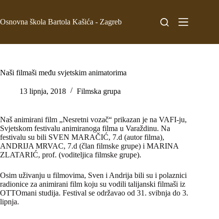
Osnovna škola Bartola Kašića - Zagreb
Naši filmaši među svjetskim animatorima
13 lipnja, 2018
Filmska grupa
Naš animirani film „Nesretni vozač“ prikazan je na VAFI-ju,
Svjetskom festivalu animiranoga filma u Varaždinu. Na
festivalu su bili SVEN MARAČIĆ, 7.d (autor filma),
ANDRIJA MRVAC, 7.d (član filmske grupe) i MARINA
ZLATARIĆ, prof. (voditeljica filmske grupe).
Osim uživanju u filmovima, Sven i Andrija bili su i polaznici
radionice za animirani film koju su vodili talijanski filmaši iz
OTTOmani studija. Festival se održavao od 31. svibnja do 3.
lipnja.