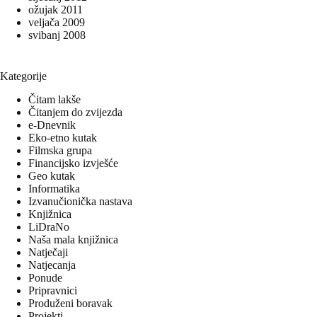
ožujak 2011
veljača 2009
svibanj 2008
Kategorije
Čitam lakše
Čitanjem do zvijezda
e-Dnevnik
Eko-etno kutak
Filmska grupa
Financijsko izvješće
Geo kutak
Informatika
Izvanučionička nastava
Knjižnica
LiDraNo
Naša mala knjižnica
Natječaji
Natjecanja
Ponude
Pripravnici
Produženi boravak
Projekti