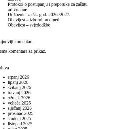
Protokol o postupanju i preporuke za zaštitu
od vrućine
Udžbenici za šk. god. 2026./2027.
Obavijest – izborni predmeti
Obavijest – svjedodžbe
ajnoviji komentari
ema komentara za prikaz.
rhiva
srpanj 2026
lipanj 2026
svibanj 2026
travanj 2026
ožujak 2026
veljača 2026
siječanj 2026
prosinac 2025
studeni 2025
listopad 2025
rujan 2025