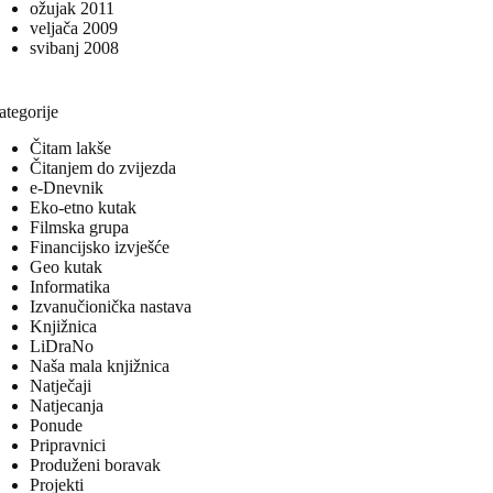
ožujak 2011
veljača 2009
svibanj 2008
ategorije
Čitam lakše
Čitanjem do zvijezda
e-Dnevnik
Eko-etno kutak
Filmska grupa
Financijsko izvješće
Geo kutak
Informatika
Izvanučionička nastava
Knjižnica
LiDraNo
Naša mala knjižnica
Natječaji
Natjecanja
Ponude
Pripravnici
Produženi boravak
Projekti