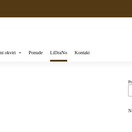
ni okviri
Ponude
LiDraNo
Kontakt
Pr
N