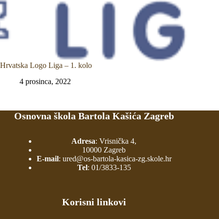
Hrvatska Logo Liga – 1. kolo
4 prosinca, 2022
Osnovna škola Bartola Kašića Zagreb
Adresa
: Vrisnička 4,
10000 Zagreb
E-mail
:
ured@os-bartola-kasica-zg.skole.hr
Tel
:
01/3833-135
Korisni linkovi