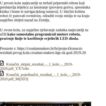
U prvom kolu natjecatelji su trebali pripremiti robota koji
predstavlja letjelicu za lansiranje (provjera goriva, spremnika
kisika i hrane te navigacijskog sustava). U idućim kolima
robot će putovati svemirom, odraditi svoju misiju te na kraju
uspješno sletjeti nazad na Zemlju.
U ovom kolu, za uspješno rješavanje zadatka natjecatelji su
učili
kako samostalno programirati motore robota,
praćenje linije te korištenje svjetlećih LED dioda.
Preuzeto s: https://croatianmakers.hr/hr/project/konacni-
rezultati-prvog-kola-croatian-makers-lige-sk-god-2019-20
Konačni_ekipni_rezultati_-_1_kolo_-_2019-
2020.pdf_YX7z4is
Konačni_pojedinačni_rezultati_-_1_kolo_-_2019-
2020.pdf_Mij3D3j