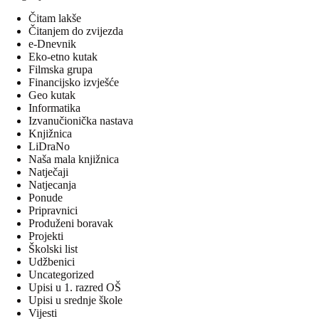
Čitam lakše
Čitanjem do zvijezda
e-Dnevnik
Eko-etno kutak
Filmska grupa
Financijsko izvješće
Geo kutak
Informatika
Izvanučionička nastava
Knjižnica
LiDraNo
Naša mala knjižnica
Natječaji
Natjecanja
Ponude
Pripravnici
Produženi boravak
Projekti
Školski list
Udžbenici
Uncategorized
Upisi u 1. razred OŠ
Upisi u srednje škole
Vijesti