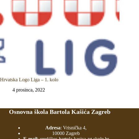
Hrvatska Logo Liga – 1. kolo
4 prosinca, 2022
Osnovna škola Bartola Kašića Zagreb
Adresa
: Vrisnička 4,
10000 Zagreb
E-mail
:
ured@os-bartola-kasica-zg.skole.hr