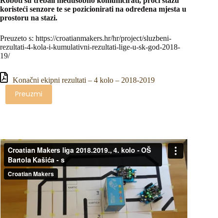
Roboti su trebali međusobno komunicirati, proći stazu
koristeći senzore te se pozicionirati na određena mjesta u
prostoru na stazi.
Preuzeto s: https://croatianmakers.hr/hr/project/sluzbeni-
rezultati-4-kola-i-kumulativni-rezultati-lige-u-sk-god-2018-
19/
Konačni ekipni rezultati – 4 kolo – 2018-2019
Preuzmi