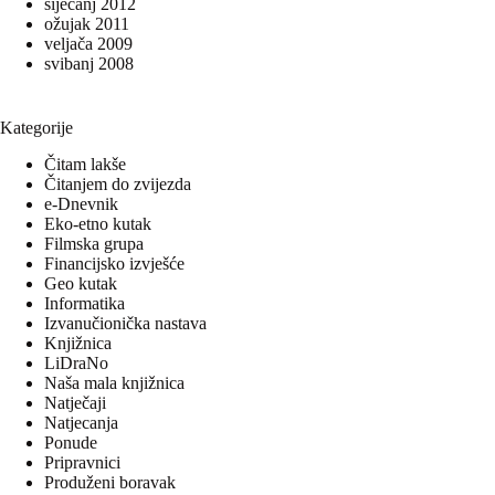
siječanj 2012
ožujak 2011
veljača 2009
svibanj 2008
Kategorije
Čitam lakše
Čitanjem do zvijezda
e-Dnevnik
Eko-etno kutak
Filmska grupa
Financijsko izvješće
Geo kutak
Informatika
Izvanučionička nastava
Knjižnica
LiDraNo
Naša mala knjižnica
Natječaji
Natjecanja
Ponude
Pripravnici
Produženi boravak