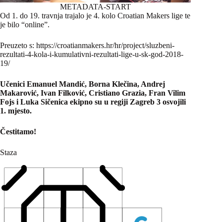
METADATA-START
Od 1. do 19. travnja trajalo je 4. kolo Croatian Makers lige te
je bilo “online”.
Preuzeto s: https://croatianmakers.hr/hr/project/sluzbeni-
rezultati-4-kola-i-kumulativni-rezultati-lige-u-sk-god-2018-
19/
Učenici
Emanuel Mandić, Borna Klečina, Andrej
Makarović, Ivan Filković, Cristiano Grazia, Fran Vilim
Fojs i Luka Sičenica
ekipno su u regiji Zagreb 3 osvojili
1. mjesto.
Čestitamo!
Staza