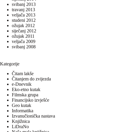
svibanj 2013
travanj 2013
veljača 2013
studeni 2012
ožujak 2012
siječanj 2012
ožujak 2011
veljača 2009
svibanj 2008
Kategorije
Čitam lakše
Čitanjem do zvijezda
e-Dnevnik
Eko-etno kutak
Filmska grupa
Financijsko izvješće
Geo kutak
Informatika
Izvanučionička nastava
Knjižnica
LiDraNo
Naša mala knjižnica