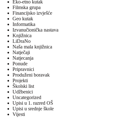
Eko-etno kutak
Filmska grupa
Financijsko izvješće
Geo kutak
Informatika
Izvanučionička nastava
Knjižnica
LiDraNo
Naša mala knjižnica
Natječaji
Natjecanja
Ponude
Pripravnici
Produženi boravak
Projekti
Školski list
Udžbenici
Uncategorized
Upisi u 1. razred OŠ
Upisi u srednje škole
Vijesti