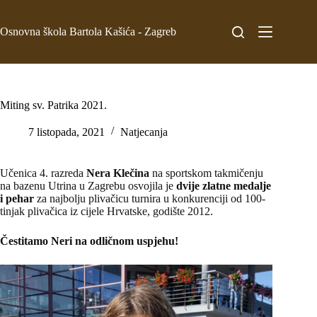
Osnovna škola Bartola Kašića - Zagreb
Miting sv. Patrika 2021.
7 listopada, 2021
Natjecanja
Učenica 4. razreda
Nera Klečina
na sportskom takmičenju
na bazenu Utrina u Zagrebu osvojila je
dvije zlatne medalje
i pehar
za najbolju plivačicu turnira u konkurenciji od 100-
tinjak plivačica iz cijele Hrvatske, godište 2012.
Čestitamo Neri na odličnom uspjehu!