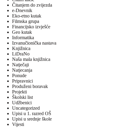
Čitanjem do zvijezda
e-Dnevnik
Eko-etno kutak
Filmska grupa
Financijsko izvješće
Geo kutak
Informatika
Izvanučionička nastava
Knjižnica
LiDraNo
Naša mala knjižnica
Natječaji
Natjecanja
Ponude
Pripravnici
Produženi boravak
Projekti
Školski list
Udžbenici
Uncategorized
Upisi u 1. razred OŠ
Upisi u srednje škole
Vijesti