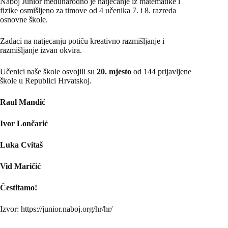
Naboj Junior međunarodno je natjecanje iz matematike i
fizike osmišljeno za timove od 4 učenika 7. i 8. razreda
osnovne škole.
Zadaci na natjecanju potiču kreativno razmišljanje i
razmišljanje izvan okvira.
Učenici naše škole osvojili su
20. mjesto
od 144 prijavljene
škole u Republici Hrvatskoj.
Raul Mandić
Ivor Lončarić
Luka Cvitaš
Vid Maričić
Čestitamo!
Izvor: https://junior.naboj.org/hr/hr/